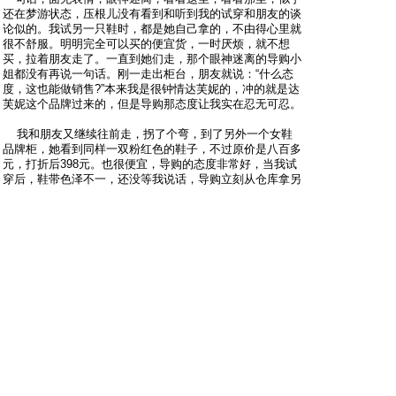
还在梦游状态，压根儿没有看到和听到我的试穿和朋友的谈
论似的。我试另一只鞋时，都是她自己拿的，不由得心里就
很不舒服。明明完全可以买的便宜货，一时厌烦，就不想
买，拉着朋友走了。一直到她们走，那个眼神迷离的导购小
姐都没有再说一句话。刚一走出柜台，朋友就说：“什么态
度，这也能做销售?”本来我是很钟情达芙妮的，冲的就是达
芙妮这个品牌过来的，但是导购那态度让我实在忍无可忍。
我和朋友又继续往前走，拐了个弯，到了另外一个女鞋
品牌柜，她看到同样一双粉红色的鞋子，不过原价是八百多
元，打折后398元。也很便宜，导购的态度非常好，当我试
穿后，鞋带色泽不一，还没等我说话，导购立刻从仓库拿另
一双全新的给她，然后指引她到附近的收银台付款。由于当
时这个收银台排队付款的顾客很多，导购还亲自带我去旁边
另外一个人较少的收银台去付款。这双鞋子，从试穿到决定
购买，前后不超过2分钟。
态度好，处理问题快，自然成交也很快。最后我觉得
对于销售人员而言最为重要的是要明白客户的需求是什么？
你和你的产品可以为客户带来什么，利润？技术？服务？面
子？等等。盲目去做某件事，失败的可能性就会很大！个人
理解，希望互相学习交流！
沙发
green
只看他
2013-5-19 21:10:32