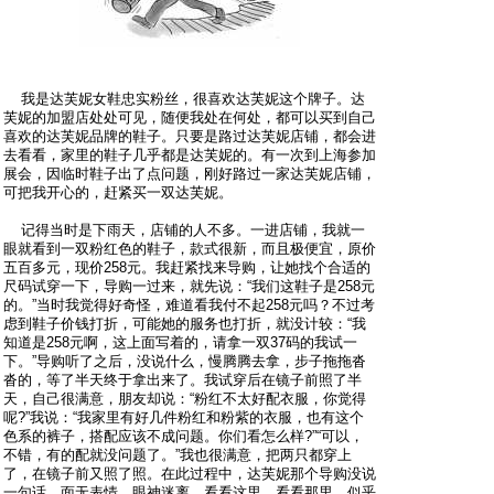
我是达芙妮女鞋忠实粉丝，很喜欢达芙妮这个牌子。达
芙妮的加盟店处处可见，随便我处在何处，都可以买到自己
喜欢的达芙妮品牌的鞋子。只要是路过达芙妮店铺，都会进
去看看，家里的鞋子几乎都是达芙妮的。有一次到上海参加
展会，因临时鞋子出了点问题，刚好路过一家达芙妮店铺，
可把我开心的，赶紧买一双达芙妮。
记得当时是下雨天，店铺的人不多。一进店铺，我就一
眼就看到一双粉红色的鞋子，款式很新，而且极便宜，原价
五百多元，现价258元。我赶紧找来导购，让她找个合适的
尺码试穿一下，导购一过来，就先说：“我们这鞋子是258元
的。”当时我觉得好奇怪，难道看我付不起258元吗？不过考
虑到鞋子价钱打折，可能她的服务也打折，就没计较：“我
知道是258元啊，这上面写着的，请拿一双37码的我试一
下。”导购听了之后，没说什么，慢腾腾去拿，步子拖拖沓
沓的，等了半天终于拿出来了。我试穿后在镜子前照了半
天，自己很满意，朋友却说：“粉红不太好配衣服，你觉得
呢?”我说：“我家里有好几件粉红和粉紫的衣服，也有这个
色系的裤子，搭配应该不成问题。你们看怎么样?”“可以，
不错，有的配就没问题了。”我也很满意，把两只都穿上
了，在镜子前又照了照。在此过程中，达芙妮那个导购没说
一句话，面无表情，眼神迷离，看看这里，看看那里，似乎