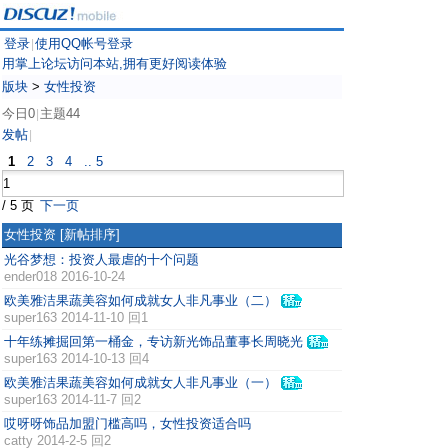
登录
使用QQ帐号登录
|
用掌上论坛访问本站,拥有更好阅读体验
版块
>
女性投资
今日0
主题44
|
发帖
|
1
2
3
4
.. 5
/ 5 页
下一页
女性投资
[新帖排序]
光谷梦想：投资人最虐的十个问题
ender018
2016-10-24
欧美雅洁果蔬美容如何成就女人非凡事业（二）
super163
2014-11-10 回1
十年练摊掘回第一桶金，专访新光饰品董事长周晓光
super163
2014-10-13 回4
欧美雅洁果蔬美容如何成就女人非凡事业（一）
super163
2014-11-7 回2
哎呀呀饰品加盟门槛高吗，女性投资适合吗
catty
2014-2-5 回2