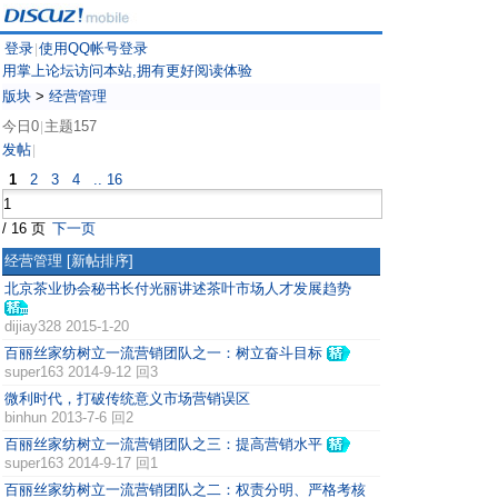
登录
使用QQ帐号登录
|
用掌上论坛访问本站,拥有更好阅读体验
版块
>
经营管理
今日0
主题157
|
发帖
|
1
2
3
4
.. 16
/ 16 页
下一页
经营管理
[新帖排序]
北京茶业协会秘书长付光丽讲述茶叶市场人才发展趋势
dijiay328
2015-1-20
百丽丝家纺树立一流营销团队之一：树立奋斗目标
super163
2014-9-12 回3
微利时代，打破传统意义市场营销误区
binhun
2013-7-6 回2
百丽丝家纺树立一流营销团队之三：提高营销水平
super163
2014-9-17 回1
百丽丝家纺树立一流营销团队之二：权责分明、严格考核