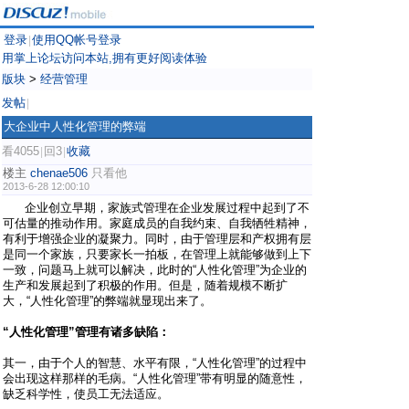
登录
使用QQ帐号登录
|
用掌上论坛访问本站,拥有更好阅读体验
版块
>
经营管理
发帖
|
大企业中人性化管理的弊端
看4055
回3
收藏
|
|
楼主
chenae506
只看他
2013-6-28 12:00:10
企业创立早期，家族式管理在企业发展过程中起到了不
可估量的推动作用。家庭成员的自我约束、自我牺牲精神，
有利于增强企业的凝聚力。同时，由于管理层和产权拥有层
是同一个家族，只要家长一拍板，在管理上就能够做到上下
一致，问题马上就可以解决，此时的“人性化管理”为企业的
生产和发展起到了积极的作用。但是，随着规模不断扩
大，“人性化管理”的弊端就显现出来了。
“人性化管理”管理有诸多缺陷：
其一，由于个人的智慧、水平有限，“人性化管理”的过程中
会出现这样那样的毛病。“人性化管理”带有明显的随意性，
缺乏科学性，使员工无法适应。