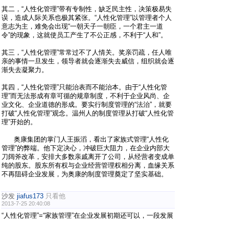
其二，“人性化管理”带有专制性，缺乏民主性，决策极易失
误，造成人际关系也极其紧张。“人性化管理”以管理者个人
意志为主，难免会出现“一朝天子一朝臣，一个君主一道
令”的现象，这就使员工产生了不公正感，不利于“人和”。
其三，“人性化管理”常常过不了人情关。奖亲罚疏，任人唯
亲的事情一旦发生，领导者就会逐渐失去威信，组织就会逐
渐失去凝聚力。
其四，“人性化管理”只能治表而不能治本。由于“人性化管
理”而无法形成有章可循的规章制度，不利于企业风尚、企
业文化、企业道德的形成。要实行制度管理的“法治”，就要
打破“人性化管理”观念。温州人的制度管理从打破“人性化管
理”开始的。
奥康集团的掌门人王振滔，看出了家族式管理“人性化
管理”的弊端。他下定决心，冲破巨大阻力，在企业内部大
刀阔斧改革，安排大多数亲戚离开了公司，从经营者变成单
纯的股东。股东所有权与企业经营管理权相分离，血缘关系
不再阻碍企业发展，为奥康的制度管理奠定了坚实基础。
沙发
jiafus173
只看他
2013-7-25 20:40:08
“人性化管理”=“家族管理”在企业发展初期还可以，一段发展
到 大中型企业，肯定是无法满足管理需求的，穷则思变