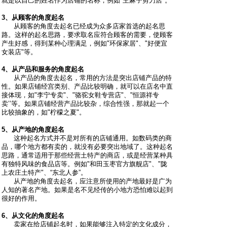
就是以自己的姓名作为店铺的名称，例如"王麻子剪刀店"。
3、从顾客的角度起名
从顾客的角度去起名已经成为众多店家首选的起名思
路。这样的起名思路，要求取名应符合顾客的需要，使顾客
产生好感，得到某种心理满足，例如"环保家居"、"好便宜
女装店"等。
4、从产品和服务的角度起名
从产品的角度去起名，常用的方法是突出店铺产品的特
性。如果店铺经宫类别、产品比较明确，就可以在店名中直
接体现，如"李宁专卖"、"骆驼女鞋专营店"、"恒源祥专
卖’’等。如果店铺经营产品比较杂，综合性强，那就起一个
比较抽象的，如"柠檬之夏"。
5、从产地的角度起名
这种起名方式并不是对所有的店铺通用。如数码类的商
品，哪个地方都有卖的，就没有必要突出地域了。这种起名
思路，通常适用于那些经营土特产的商店，或是经营某种具
有独特风味的食品店等。例如"和田玉枣官方旗舰店"、"陇
上农庄土特产"、“东北人参”。
从产地的角度去起名，应注意所使用的产地最好是广为
人知的著名产地。如果是名不见经传的小地方恐怕难以起到
很好的作用。
6、从文化的角度起名
卖家在给店铺起名时，如果能够注入特定的文化成分，