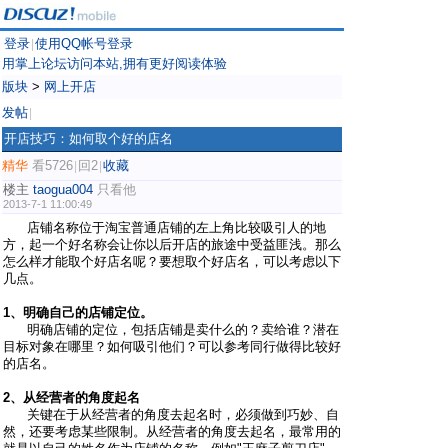
登录
使用QQ帐号登录
|
用掌上论坛访问本站,拥有更好阅读体验
版块
>
网上开店
发帖
|
开店技巧：如何取个好的店名
精华
看5726
回2
收藏
|
|
楼主
taogua004
只看他
2013-7-1 11:00:49
店铺名称位于淘宝普通店铺的左上角比较吸引人的地
方，起一个好名称会让你以后开店的旅途中受益匪浅。那么
怎么样才能取个好店名呢？要想取个好店名，可以考虑以下
几点。
1、明确自己的店铺定位。
明确店铺的定位，包括店铺是卖什么的？卖给谁？潜在
目标对象在哪里？如何吸引他们？可以参考同行做得比较好
的店名。
2、从经营者的角度起名
关键在于从经营者的角度去起名时，必须做到巧妙、自
然，还要考虑某些限制。从经营者的角度去起名，最常用的