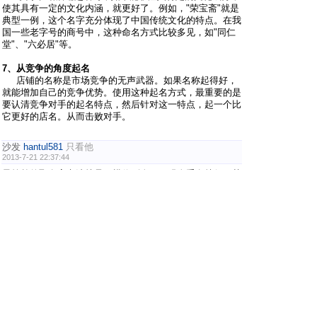
使其具有一定的文化内涵，就更好了。例如，"荣宝斋"就是
典型一例，这个名字充分体现了中国传统文化的特点。在我
国一些老字号的商号中，这种命名方式比较多见，如"同仁
堂"、"六必居"等。
7、从竞争的角度起名
店铺的名称是市场竞争的无声武器。如果名称起得好，
就能增加自己的竞争优势。使用这种起名方式，最重要的是
要认清竞争对手的起名特点，然后针对这一特点，起一个比
它更好的店名。从而击败对手。
沙发
hantul581
只看他
2013-7-21 22:37:44
最简单的取名字办法就是，模仿别人，不跟人重名就行。其
实名字也只不多是个代号。就像以前给小孩取名就致富，难
道就真能致富吗？并且不同时代对词汇的定义和对一些事物
的看法也不一样。致富在孩童时代是个流行，但放在现在却
是很俗气的名字，对不
板凳
taogua004
只看他
2013-8-3 12:30:52
hantul581 发表于 2013-7-21 22:37
[viewimg]
最简单的取名字办法就是，模仿别人，不跟人重名就行。
其实名字也只不多是个代号。就像以前给小孩取名就致富
...