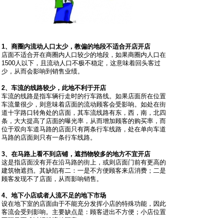
1、商圈内流动人口太少，教偏的地段不适合开店开店
店面不适合开在商圈内人口较少的地段，如果商圈内人口在
1500人以下，且流动人口不极不稳定，这意味着回头客过
少，从而会影响到销售业绩。
2、车流的线路较少，此地不利于开店
车流的线路是指车辆行走时的行车路线。如果店面所在位置
车流量很少，则意味着店面的流动顾客会受影响。如处在街
道十字路口转角处的店面，其车流线路有东，西，南，北四
条，大大提高了店面的曝光率，从而增加顾客的购买率，而
位于双向车道马路的店面只有两条行车线路，处在单向车道
马路的店面则只有一条行车线路。
3、在马路上看不到店铺，遮挡物较多的地方不宜开店
这是指店面没有开在沿马路的街上，或则店面门前有更高的
建筑物遮挡。其缺陷有二：一是不方便顾客来店消费；二是
顾客发现不了店面，从而影响销售。
4、地下小店或者人流不足的地下市场
设在地下室的店面由于不能充分发挥小店的特殊功能，因此
客流会受到影响。主要缺点是：顾客进出不方便；小店位置