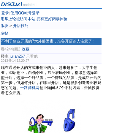
登录
使用QQ帐号登录
|
用掌上论坛访问本站,拥有更好阅读体验
版块
>
开店技巧
发帖
|
不利于创业开店的7大外部因素，准备开店的人注意了！
看4244
回2
收藏
|
|
楼主
julian267
只看他
2013-5-14 12:20:27
现在通过开店的方式来创业的人，越来越多了，大学生创
业，80后创业，白领创业，甚至农民创业，都愿意选择加
盟开店，选择一个好品牌，一个赚钱的品牌，是成功开店的
第一步，但如何开店，在哪里开店，确是很多创造者比较疑
惑的问题。
一路商机网
创业顾问从7个不利因素，告诫投资
者怎么开店。