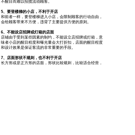
不醒目而难以招揽流动顾客。
5、要登楼梯的小店，不利于开店
和前者一样，要登楼梯进入小店，会限制顾客的行动自由，
会给顾客带來不方便，违背了主要提供方便的原则。
6、不能设店招牌或灯箱的店面
店铺由于受到某些因素的制约，不能设立店招牌或灯箱，意
味者小店的醒目程度和曝光量会大打折扣，店面的醒目程度
和设计效果是保证客流的非常重要的手段。
7、店面形状不规则，也不利于开店
长方形或是正方形的店面，形状比较规则，比较适合经营，
如果在商场里面，店面的形状不规则，在一个本来营业面积
就很小的空间，对客户的视野，商品的展示就非常不利。
沙发
yongpi079
只看他
2013-6-21 22:35:48
我一朋友为了省房租，开了家餐饮店，因为是要登楼梯，看
着楼下人来人往，小店生意就是不好。撑了半年撑不下去，
倒闭了，后来接手的一家餐饮店也是惨淡经营，据说在转让
中。楼主总结的这几个选址注意事项真是有道理啊。
板凳
guojj
只看他
2013-7-12 20:43:54
这七大外部因素跟选址都密切相关。选址至关重要。如果选