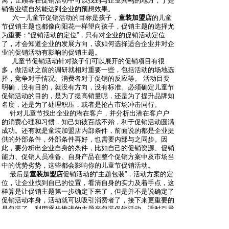
离，让顾客在促销活动中可以找到与企业共鸣的地方，于是
销售业绩自然能达到企业的预想效果。
六一儿童节促销活动的目标是孩子，
童装加盟店
的儿童
节促销主题也都像向阳花一样望向孩子，促销主题的选择尤
为重要：“促销活动的定位”，只有对企业的促销活动定位
了，才会知道企业的发展方向，该如何选择适合企业并对企
业的促销活动有影响的促销主题。
儿童节促销活动针对孩子们可以展开的促销项目有很
多，做活动之前的调研就相对重要一些，包括活动的场地选
择，竞争对手情况、消费者对于促销的反应等。 活动目要
明确，没有目的，就没有方向，没有标准。必须确定儿童节
促销活动的目的，是为了提高销量呢，还是为了提升品牌知
名度，还是为了处理积压，或者是抢占市场冲击同行。
针对儿童节找出企业的潜在客户，并分析出潜在客户户
的消费心理和习惯，知己知彼百战不殆，利于促销活动圆满
成功。还有就是童装加盟店内部条件，前面说的都是企业提
供的外部条件，外部条件再好，也需要内部与之同步。因
此，要分析出企业自身的条件，比如自己的促销资源、促销
能力、促销人员准备、自身产品在整个促销方案中及市场当
中的优势劣势，这些都会影响你的儿童节促销活动。
最后是
童装加盟店
促销活动的“主题包装”，活动方案的定
位，让企业找到自已的位置，看清自身的实力及着手点，这
样算是让促销主题第一步确定下来了，但是并不是说确定了
促销活动本身，活动就可以吸引消费者了，接下来更重要的
是包装了，利用逐步推进的主题来包装促销活动，适时引导
消费者思路，让消费者体会感受到促销方案的灵魂，才能在
消费者心里产生共鸣。童装加盟店一次成功的促销活动，活