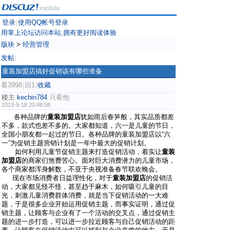
登录
使用QQ帐号登录
|
用掌上论坛访问本站,拥有更好阅读体验
版块
>
经营管理
发帖
|
童装加盟店搞好促销该有哪些准备
看3998
回1
收藏
|
|
楼主
kechin784
只看他
2013-5-18 20:48:58
各种品牌的
童装加盟店
犹如雨后春笋般，其实品质都差
不多，款式也差不多的。大家都知道，六一是儿童的节日，
全国小朋友都一起过的节日。各种品牌的童装加盟店以“六
一”为促销主题营销计划是一年中最大的促销计划。
如何利用儿童节促销主题来打造促销活动，着实让
童装
加盟店
的商家们煞费苦心。面对巨大消费潜力的儿童市场，
各个商家都浑身解数，不亚于央视准备春节联欢晚会。
现在市场消费者日益理性化，对于
童装加盟店
的促销活
动，大家都见怪不怪，甚至趋于麻木，如何吸引儿童的目
光，刺激儿童消费群体消费，就是当下促销活动的一大难
题，于是很多企业开始运用促销主题，而事实证明，通过促
销主题，让顾客与企业有了一个活动的交叉点，通过促销主
题的进一步打造，可以进一步拉近顾客与自己促销活动的距