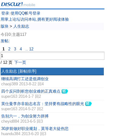
登录
使用QQ帐号登录
|
用掌上论坛访问本站,拥有更好阅读体验
版块
>
人生励志
今日0
主题117
|
发帖
|
1
2
3
4
.. 12
/ 12 页
下一页
人生励志
[新帖排序]
继续高调打工还是低调创业
chaoji389
2013-8-22 回4
四个反问剖析您创业难的正真难点
super163
2014-1-7 回2
英仕曼李亦非励志名言：坚持要有战略性的眼光
super163
2014-5-27 回2
告别六一，为创业努力拼搏
cheyid884
2013-6-5 回3
30岁前做好职业规划，莫等老大徒伤悲
huandu384
2013-6-20 回3