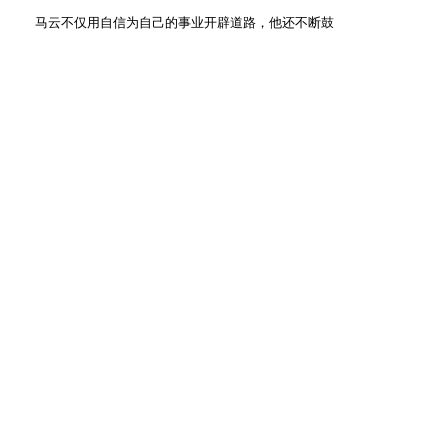
马云不仅用自信为自己的事业开辟道路，他还不断鼓
动年轻人去保持他们的自信。他常常对人说对电脑他不懂，
对电脑和互联网，到现在为止只会两件事：收发电子邮件和
浏览网页，其他他都不会。还有他那句经典的创业真
言：“如果马云能成功，80%的年轻人都能成功。”这句话足
以让所有年轻人感到热血沸腾，并从中看到希望。
马云一直是年轻人心目中的创业导师，不仅因为他
的“狂妄”吸引年轻人，更因为他的阿里巴巴“创业教”的全新
理念：一个人只有相信自己，才能打开通往成功的大门。
沙发
playgirl
只看他
2013-7-15 12:36:48
有好多事要相信自己，不一定人人都说你是错的，你就一定
是错的，有时候你的坚持反而是正确的，马云就是一个最好
的例子。
板凳
yibeiz500
只看他
2013-10-16 12:53:59
想要成功，第一条件就是要相信自己，如果连这最基本的都
做不到，那怎么可能成功了？
一路商机网创业论坛
Powered by
Discuz!
X2.5
首页
标准版
精简版
电脑版
|
|
|