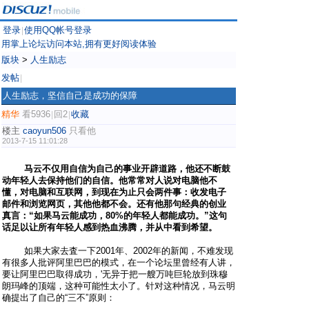
登录
使用QQ帐号登录
|
用掌上论坛访问本站,拥有更好阅读体验
版块
>
人生励志
发帖
|
人生励志，坚信自己是成功的保障
精华
看5936
回2
收藏
|
|
楼主
caoyun506
只看他
2013-7-15 11:01:28
马云不仅用自信为自己的事业开辟道路，他还不断鼓
动年轻人去保持他们的自信。他常常对人说对电脑他不
懂，对电脑和互联网，到现在为止只会两件事：收发电子
邮件和浏览网页，其他他都不会。还有他那句经典的创业
真言：“如果马云能成功，80%的年轻人都能成功。”这句
话足以让所有年轻人感到热血沸腾，并从中看到希望。
如果大家去査一下2001年、2002年的新闻，不难发现
有很多人批评阿里巴巴的模式，在一个论坛里曾经有人讲，
要让阿里巴巴取得成功，'无异于把一艘万吨巨轮放到珠穆
朗玛峰的顶端，这种可能性太小了。针对这种情况，马云明
确提出了自己的“三不”原则：