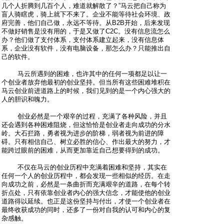
几个人折腾到几百个人，难道就解散了？”马云把自己称为
盲人骑瞎虎，骑上就下不来了。企业不能等待社会环境、政
府完善，他们自己做，永远不等待。从B2B开始，后来发现
不做好销售是没有用的，于是又做了C2C。没有信息流怎么
办？他们做了支付体系，支付体系建立起来，没有信息体
系，企业没有软件，没有电脑设备，那怎么办？只能推出自
己的软件。
马云所遇到的困难，也许其中的任何一项都足以让一
个创业者放弃他最初的创业坚持。但当所有这些困难堆积在
马云创业前进道路上的时候，我们见到的是一个内心强大的
人的胆识和魄力。
创业必然是一个艰辛的过程，充满了各种风险，并且
还会遇到各种困难阻烧，但这恰恰是创业者走向成功的分水
岭。大石拦路，勇者视为进步的阶梯，弱者视为前进的障
碍。只有相信自己、树立必胜的信心、作出最大的努力，才
能跨过眼前的困难，从而更加靠近自己想要得到的成功。
不仅在马云的创业历程中充满着困难和坚持，其实在
任何一个人的创业历程中，都会发现一些相似的经历。在走
向成功之前，必然是一条曲折而充满艰辛的道路，在每个转
折点处，只有依靠创业者内心的强大信念，才能使他的创业
道路得以延续。也正是这份坚持与付出，才使一个创业者在
最终收获成功的同时，还多了一份对自我的认可和内心的复
杂感触。