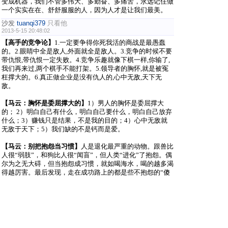
变成机器，我们不管多伟大、多勤奋、多痛苦，永远记住做
一个实实在在、舒舒服服的人，因为人才是让我们最美。
沙发
tuanqi379
只看他
2013-5-15 20:48:02
【
高手的竞争论】
1.
一定要争得你死我活的商战是最愚蠢
的。
2.
眼睛中全是敌人
,
外面就全是敌人。
3.
竞争的时候不要
带仇恨
,
带仇恨一定失败。
4.
竞争乐趣就像下棋一样
,
你输了
,
我们再来过
,
两个棋手不能打架。
5.
领导者的胸怀
,
就是被冤
枉撑大的。
6.
真正做企业是没有仇人的
,
心中无敌
,
天下无
敌。
【马云：胸怀是委屈撑大的】
1
）男人的胸怀是委屈撑大
的；
2
）明白自己有什么，明白自己要什么，明白自己放弃
什么；
3
）赚钱只是结果，不是我的目的；
4
）心中无敌就
无敌于天下；
5
）我们缺的不是钙而是爱。
【马云：别把抱怨当习惯】
人是退化最严重的动物。跟兽比
人很
“
弱肢
”
，和狗比人很
“
闻盲
”
，但人类
“
进化
”
了抱怨。偶
尔为之无大碍，但当抱怨成习惯，就如喝海水，喝的越多渴
得越厉害。最后发现，走在成功路上的都是些不抱怨的
“
傻
子们
”
。世界不会记得你说了什么，但一定不会忘记你做了
什么！
马云从一名普通英语教师，做到中国电子商务，乃至世界范
围内都极具影响力的风云人物，创业之路并非一帆风顺，所
以他的经验与教育值得后来人学习和借鉴。关于创业的心得