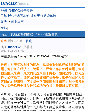
登录
使用QQ帐号登录
|
用掌上论坛访问本站,拥有更好阅读体验
版块
>
创业故事
发帖
|
马云：我最遗憾的错误，“四不”创业智慧
精华
看9123
回6
收藏
|
|
楼主
tuanqi379
只看他
2013-5-15 20:37:59
本帖最后由 tuanqi379 于 2013-5-15 20:48 编辑
导读：对于初次创业的朋友，总是会碰到这样或则那样的问
题，他们有在经济上，管理上，经营上存在种种问题，但对
创业的人来讲，最大的问题来自于内心，如何坚持，如何选
择，如何放弃，如何面对失败和挫折等等，都是创业的人要
客服的心理障碍，下文是一路商机网创业顾问为创业者搜集
的，关于马云创业失败和成功的心得，希望对大家有用。
2001
年，
马云犯了一个错误，马云告诉他的
18
位共同创业
同仁，
你们只能做小组经理，而所有的副总裁都得从外面聘
请。现在十年过去了，马云从外面聘请的人才都走了，而马
云之前曾怀疑过其能力的人都成了副总或董事。马云相信两