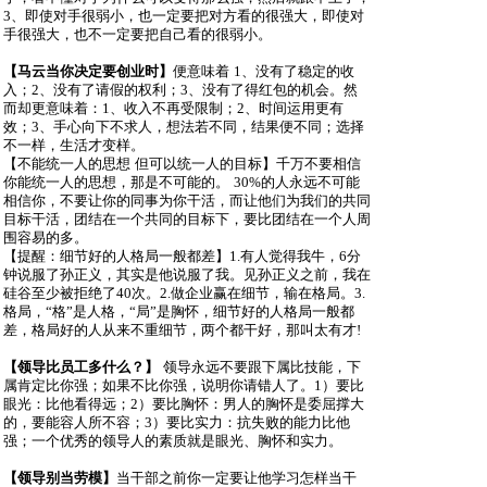
3
、即使对手很弱小，也一定要把对方看的很强大，即使对
手很强大，也不一定要把自己看的很弱小。
【马云当你决定要创业时】
便意味着
1
、没有了稳定的收
入；
2
、没有了请假的权利；
3
、没有了得红包的机会。然
而却更意味着：
1
、收入不再受限制；
2
、时间运用更有
效；
3
、手心向下不求人，想法若不同，结果便不同；选择
不一样，生活才变样。
【不能统一人的思想 但可以统一人的目标】千万不要相信
你能统一人的思想，那是不可能的。
30%
的人永远不可能
相信你，不要让你的同事为你干活，而让他们为我们的共同
目标干活，团结在一个共同的目标下，要比团结在一个人周
围容易的多。
【提醒：细节好的人格局一般都差】
1.
有人觉得我牛，
6
分
钟说服了孙正义，其实是他说服了我。见孙正义之前，我在
硅谷至少被拒绝了
40
次。
2.
做企业赢在细节，输在格局。
3.
格局，
“
格
”
是人格，
“
局
”
是胸怀，细节好的人格局一般都
差，格局好的人从来不重细节，两个都干好，那叫太有才
!
【领导比员工多什么？】
领导永远不要跟下属比技能，下
属肯定比你强；如果不比你强，说明你请错人了。
1
）要比
眼光：比他看得远；
2
）要比胸怀：男人的胸怀是委屈撑大
的，要能容人所不容；
3
）要比实力：抗失败的能力比他
强；一个优秀的领导人的素质就是眼光、胸怀和实力。
【领导别当劳模】
当干部之前你一定要让他学习怎样当干