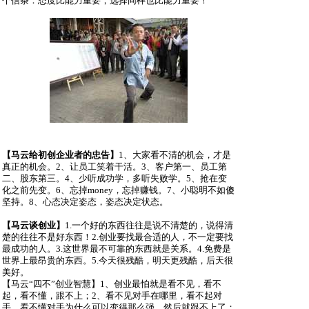
个信条：态度比能力重要，选择同样也比能力重要！
【马云给初创企业者的忠告】
1
、大家看不清的机会，才是
真正的机会。
2
、让员工笑着干活。
3
、客户第一、员工第
二、股东第三。
4
、少听成功学，多听失败学。
5
、抢在变
化之前先变。
6
、忘掉
money
，忘掉赚钱。
7
、小聪明不如傻
坚持。
8
、心态决定姿态，姿态决定状态。
【马云谈创业】
1.
一个好的东西往往是说不清楚的，说得清
楚的往往不是好东西！
2.
创业要找最合适的人，不一定要找
最成功的人。
3.
这世界最不可靠的东西就是关系。
4.
免费是
世界上最昂贵的东西。
5.
今天很残酷，明天更残酷，后天很
美好。
【马云
“
四不
”
创业智慧】
1
、创业最怕就是看不见，看不
起，看不懂，跟不上；
2
、看不见对手在哪里，看不起对
手，看不懂对手为什么可以变得那么强，然后就跟不上了；