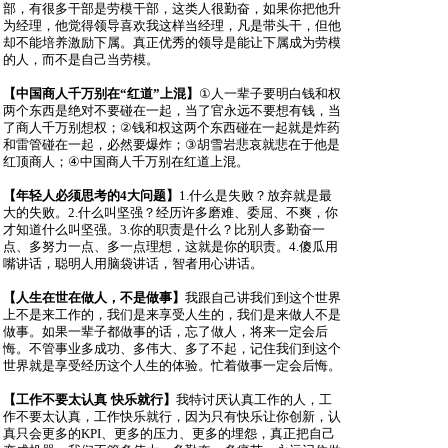
部，有很多干部是劳模干部，这类人很勤奋，如果你把他升
为经理，他觉得领导喜欢我这样当经理，凡是带头干，但他
却不能培养激励下属。真正优秀的领导是能让下属成为劳模
的人，而不是自己当劳模。
【中国商人千万别在
“
红道
”
上混】
①
人一辈子要明白钱和权
两个东西是绝对不要碰在一起，当了官永远不要想有钱，当
了商人千万别想权；
②
钱和权这两个东西碰在一起就是炸药
和雷管碰在一起，必然要爆炸；
③
胡雪岩悲哀就悲在于他是
红顶商人；
④
中国商人千万别在红道上混。
【年轻人必须思考的
4
大问题】
1.
什么是失败？放弃就是最
大的失败。
2.
什么叫坚强？经历许多磨难、委屈、不爽，你
才知道什么叫坚强。
3.
你的职责是什么？比别人多勤奋一
点、多努力一点、多一点理想，这就是你的职责。
4.
傻瓜用
嘴讲话，聪明人用脑袋讲话，智者用心讲话。
【人生在世在做人，不是做事】
我跟自己讲我们到这个世界
上不是来工作的，我们是来享受人生的，我们是来做人不是
做事。如果一辈子都做事的话，忘了做人，将来一定会后
悔。不管事业多成功、多伟大、多了不起，记住我们到这个
世界就是享受经历这个人生的体验。忙着做事一定会后悔。
【工作不要太认真 快乐就行】
我特讨厌认真工作的人，工
作不要太认真，工作快乐就行，因为只有快乐让你创新，认
真只会更多的
KPI
、更多的压力、更多的埋怨，真正把自己