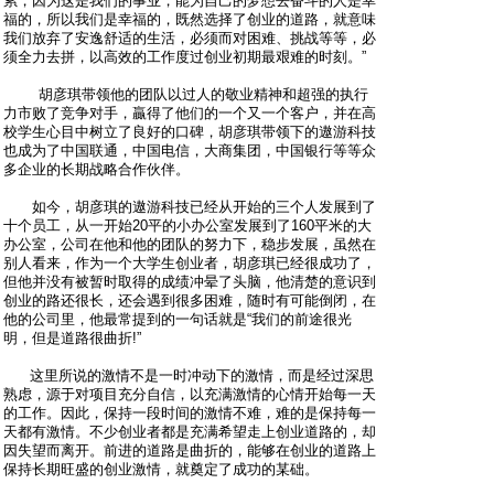
累，因为这是我们的事业，能为自己的梦想去奋斗的人是幸
福的，所以我们是幸福的，既然选择了创业的道路，就意味
我们放弃了安逸舒适的生活，必须而对困难、挑战等等，必
须全力去拼，以高效的工作度过创业初期最艰难的时刻。”
胡彦琪带领他的团队以过人的敬业精神和超强的执行
力市败了竞争对手，贏得了他们的一个又一个客户，并在高
校学生心目中树立了良好的口碑，胡彦琪带领下的遨游科技
也成为了中国联通，中国电信，大商集团，中国银行等等众
多企业的长期战略合作伙伴。
如今，胡彦琪的遨游科技已经从开始的三个人发展到了
十个员工，从一开始20平的小办公室发展到了160平米的大
办公室，公司在他和他的团队的努力下，稳步发展，虽然在
别人看来，作为一个大学生创业者，胡彦琪已经很成功了，
但他并没有被暂时取得的成绩冲晕了头脑，他清楚的意识到
创业的路还很长，还会遇到很多困难，随时有可能倒闭，在
他的公司里，他最常提到的一句话就是“我们的前途很光
明，但是道路很曲折!”
这里所说的激情不是一时冲动下的激情，而是经过深思
熟虑，源于对项目充分自信，以充满激情的心情开始每一天
的工作。因此，保持一段时间的激情不难，难的是保持每一
天都有激情。不少创业者都是充满希望走上创业道路的，却
因失望而离开。前进的道路是曲折的，能够在创业的道路上
保持长期旺盛的创业激情，就奠定了成功的某础。