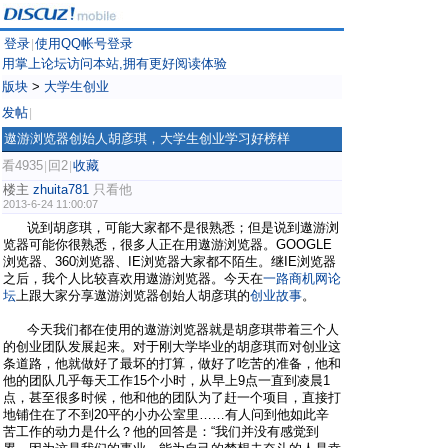
登录
使用QQ帐号登录
|
用掌上论坛访问本站,拥有更好阅读体验
版块
>
大学生创业
发帖
|
遨游浏览器创始人胡彦琪，大学生创业学习好榜样
看4935
回2
收藏
|
|
楼主
zhuita781
只看他
2013-6-24 11:00:07
说到胡彦琪，可能大家都不是很熟悉；但是说到遨游浏
览器可能你很熟悉，很多人正在用遨游浏览器。GOOGLE
浏览器、360浏览器、IE浏览器大家都不陌生。继IE浏览器
之后，我个人比较喜欢用遨游浏览器。今天在
一路商机网论
坛
上跟大家分享遨游浏览器创始人胡彦琪的
创业故事
。
今天我们都在使用的遨游浏览器就是胡彦琪带着三个人
的创业团队发展起来。对于刚大学毕业的胡彦琪而对创业这
条道路，他就做好了最坏的打算，做好了吃苦的准备，他和
他的团队几乎每天工作15个小时，从早上9点一直到凌晨1
点，甚至很多时候，他和他的团队为了赶一个项目，直接打
地铺住在了不到20平的小办公室里……有人问到他如此辛
苦工作的动力是什么？他的回答是：“我们并没有感觉到