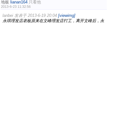
地板
lianan164
只看他
2013-6-23 11:32:56
lanbei 发表于 2013-6-19 20:04
[viewimg]
永琪理发店老板原来在文峰理发店打工，离开文峰后，永
琪的分店开到全国各地，比文峰的规模大好几倍
大把长江后浪推前浪的故事，创业里也有很多优秀的人超过
师傅，他们的共同点就是“创新”，真正好的东西不仅仅是学
习，而是学习后再注入自己的理念.
#
5
lianan164
只看他
2013-6-23 11:35:47
yongpi079 发表于 2013-6-21 22:39
[viewimg]
项目是有限的，想来想去也就那么几个行业，但是可以在
别人的基础上改革更新，更新出来的东西也算是发明啊。
...
任何行业都在不断的创新，植入其他元素是最常见的一种方
式。如何在相同的产品里做出自己的风格？有时候边缘借鉴
效果十分好，尤其是服饰类项目。
1
2
/ 2 页
下一页