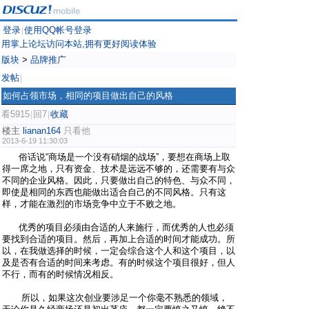
登录
使用QQ帐号登录
|
用掌上论坛访问本站,拥有更好阅读体验
版块
>
品牌推广
发帖
|
如何占领市场，相同的项目做出自己的风格
看5915
回7
收藏
|
|
楼主
lianan164
只看他
2013-6-19 11:30:03
俗话说“商场是一个没有硝烟的战场”，要想在商场上取
得一席之地，只有资金、技术是远远不够的，还需要有与众
不同的企业风格。因此，只要做出自己的特色、与众不同，
即使是相同的东西也能做出适合自己的不同风格。只有这
样，才能在激烈的市场竞争中立于不败之地。
优秀的项目必须由合适的人来施行，而优秀的人也必须
要找到合适的项目。然后，再加上合适的时间才能成功。所
以，在我做选择的时候，一定会综合这个人和这个项目，以
及是否有合适的时间来考虑。有的时候这个项目很好，但人
不行，而有的时候情况相反。
所以，如果这次创业要涉足一个你毫不熟悉的领域，