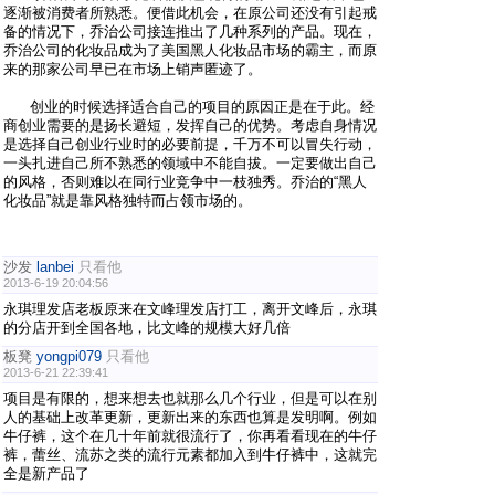
逐渐被消费者所熟悉。便借此机会，在原公司还没有引起戒
备的情况下，乔治公司接连推出了几种系列的产品。现在，
乔治公司的化妆品成为了美国黑人化妆品市场的霸主，而原
来的那家公司早已在市场上销声匿迹了。
创业的时候选择适合自己的项目的原因正是在于此。经
商创业需要的是扬长避短，发挥自己的优势。考虑自身情况
是选择自己创业行业时的必要前提，千万不可以冒失行动，
一头扎进自己所不熟悉的领域中不能自拔。一定要做出自己
的风格，否则难以在同行业竞争中一枝独秀。乔治的“黑人
化妆品”就是靠风格独特而占领市场的。
沙发
lanbei
只看他
2013-6-19 20:04:56
永琪理发店老板原来在文峰理发店打工，离开文峰后，永琪
的分店开到全国各地，比文峰的规模大好几倍
板凳
yongpi079
只看他
2013-6-21 22:39:41
项目是有限的，想来想去也就那么几个行业，但是可以在别
人的基础上改革更新，更新出来的东西也算是发明啊。例如
牛仔裤，这个在几十年前就很流行了，你再看看现在的牛仔
裤，蕾丝、流苏之类的流行元素都加入到牛仔裤中，这就完
全是新产品了