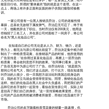
无论你是久经商场还是初出茅庐，都一定要慎之又慎，绝不
能盲目行动。所谓的“量体裁衣”指的就是这个道理。在这一
点上，商场上有许多正面和反面的例子供我们吸取经验教
训。
一家公司曾有一位黑人推销员乔治，公司的老板性情
暴躁，总喜欢无故朝下属发脾气。乔治忍无可忍了，终于有
一天，他毅然辞去了职位。当时乔治仅有200美元，他用这
些钱招了三名工人，并在原公司对面租了一间房子，将公司
命名为“黑人化妆品公司”。
在知道自己的公司无论是从人力、财力、物力，还是
势力上，都无法与原公司相比前提下，乔治决定集中精力研
制出了一种粉质雪花膏。在推销该产品的时候，他所使用的
广告宣传是：“在你用过某某化妆品后，再擦上一层乔治的
粉质膏，将会收到意想不到的效果。”在同事们看来，这句
广告语无形中为原公司打了广告。但乔治却说：“就是因为
那间公司名气大，我们才这么说的。打个比方，现在知道我
叫乔治的人很少，但一旦我想方设法站到美国总统身边的
话，我的名字立马就会变得举世皆知。同理，推销化妆品也
这样。他们的化妆品在黑人社会中久负盛名，而把我们的产
品和它的名字放到一起宣传，看似在宣传原公司，实际上却
是抬高了我们自己的身价。”这一宣传策略效果斐然，乔治
公司的产品自然而然被消费者所接受，而他们也迅速打开了
市场。
乔治公司的名字随着粉质雪花膏的销量一路递增，也