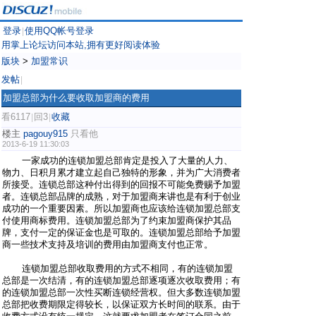
登录
使用QQ帐号登录
|
用掌上论坛访问本站,拥有更好阅读体验
版块
>
加盟常识
发帖
|
加盟总部为什么要收取加盟商的费用
看6117
回3
收藏
|
|
楼主
pagouy915
只看他
2013-6-19 11:30:03
一家成功的连锁加盟总部肯定是投入了大量的人力、
物力、日积月累才建立起自己独特的形象，并为广大消费者
所接受。连锁总部这种付出得到的回报不可能免费赐予加盟
者。连锁总部品牌的成熟，对于加盟商来讲也是有利于创业
成功的一个重要因素。所以加盟商也应该给连锁加盟总部支
付使用商标费用。连锁加盟总部为了约束加盟商保护其品
牌，支付一定的保证金也是可取的。连锁加盟总部给予加盟
商一些技术支持及培训的费用由加盟商支付也正常。
连锁加盟总部收取费用的方式不相同，有的连锁加盟
总部是一次结清，有的连锁加盟总部逐项逐次收取费用；有
的连锁加盟总部一次性买断连锁经营权。但大多数连锁加盟
总部把收费期限定得较长，以保证双方长时间的联系。由于