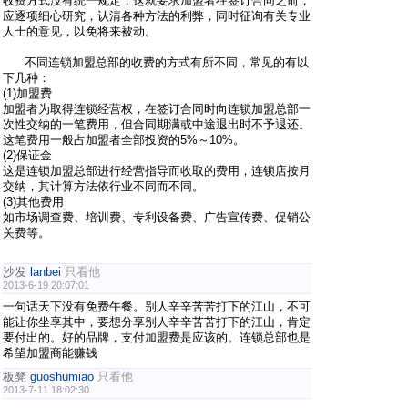
收费方式没有统一规定，这就要求加盟者在签订合同之前，
应逐项细心研究，认清各种方法的利弊，同时征询有关专业
人士的意见，以免将来被动。
不同连锁加盟总部的收费的方式有所不同，常见的有以
下几种：
(1)加盟费
加盟者为取得连锁经营权，在签订合同时向连锁加盟总部一
次性交纳的一笔费用，但合同期满或中途退出时不予退还。
这笔费用一般占加盟者全部投资的5%～10%。
(2)保证金
这是连锁加盟总部进行经营指导而收取的费用，连锁店按月
交纳，其计算方法依行业不同而不同。
(3)其他费用
如市场调查费、培训费、专利设备费、广告宣传费、促销公
关费等。
沙发
lanbei
只看他
2013-6-19 20:07:01
一句话天下没有免费午餐。别人辛辛苦苦打下的江山，不可
能让你坐享其中，要想分享别人辛辛苦苦打下的江山，肯定
要付出的。好的品牌，支付加盟费是应该的。连锁总部也是
希望加盟商能赚钱
板凳
guoshumiao
只看他
2013-7-11 18:02:30