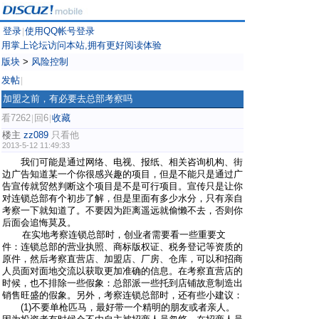
登录
使用QQ帐号登录
|
用掌上论坛访问本站,拥有更好阅读体验
版块
>
风险控制
发帖
|
加盟之前，有必要去总部考察吗
看7262
回6
收藏
|
|
楼主
zz089
只看他
2013-5-12 11:49:33
我们可能是通过网络、电视、报纸、相关咨询机构、街
边广告知道某一个你很感兴趣的项目，但是不能只是通过广
告宣传就贸然判断这个项目是不是可行项目。宣传只是让你
对连锁总部有个初步了解，但是里面有多少水分，只有亲自
考察一下就知道了。不要因为距离遥远就偷懒不去，否则你
后面会追悔莫及。
在实地考察连锁总部时，创业者需要看一些重要文
件：连锁总部的营业执照、商标版权证、税务登记等资质的
原件，然后考察直营店、加盟店、厂房、仓库，可以和招商
人员面对面地交流以获取更加准确的信息。在考察直营店的
时候，也不排除一些假象：总部派一些托到店铺故意制造出
销售旺盛的假象。另外，考察连锁总部时，还有些小建议：
(1)不要单枪匹马，最好带一个精明的朋友或者亲人。