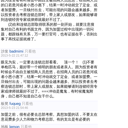
因为投资者有时候会不由自主被招商人员忽悠，在招商人员
的口若悬河或者小恩小惠下，结果一时冲动就交了定金、或
者加盟费。一旦钱付出去，可能出现的问题会越来越多。所
以投资者去考察连锁总部时，带上家人或朋友，如果能够请
到连锁经营专家或律师就最好不过了。
(2)在和连锁总部取得联系的那一刻开始，就要注意搜
集对自己有利的书面文件。因为加盟过程中出现的一切问
题，都跟钱有关系，万一要打官司，也有证据在手，否则出
事了再找证据就难了。
沙发
badmimi
只看他
2013-5-22 21:47:12
眼见为实，一定要去连锁总部看看。 顶一个！ (1)不要
单枪匹马，最好带一个精明的朋友或者亲人。因为投资者有
时候会不由自主被招商人员忽悠，在招商人员的口若悬河或
者小恩小惠下，结果一时冲动就交了定金、或者加盟费。一
旦钱付出去，可能出现的问题会越来越多。所以投资者去考
察连锁总部时，带上家人或朋友，如果能够请到连锁经营专
家或律师就最好不过了。===冲动是魔鬼，有时候魔鬼附
身，自己都不知道自己在干什么。
板凳
fuqueg
只看他
2013-5-23 21:54:46
加盟之前，很有必要去总部考察。真想加盟的话，不要太在
意花费多少人力和物力考察总部。有的支出是有必要的
地板
lemon
只看他