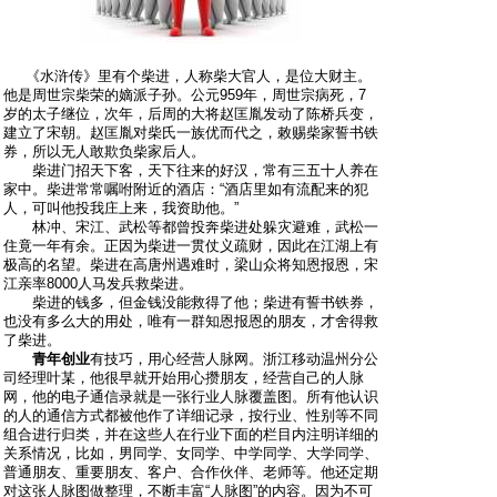
《水浒传》里有个柴进，人称柴大官人，是位大财主。
他是周世宗柴荣的嫡派子孙。公元959年，周世宗病死，7
岁的太子继位，次年，后周的大将赵匡胤发动了陈桥兵变，
建立了宋朝。赵匡胤对柴氏一族优而代之，敕赐柴家誓书铁
券，所以无人敢欺负柴家后人。
柴进门招天下客，天下往来的好汉，常有三五十人养在
家中。柴进常常嘱咐附近的酒店：“酒店里如有流配来的犯
人，可叫他投我庄上来，我资助他。”
林冲、宋江、武松等都曾投奔柴进处躲灾避难，武松一
住竟一年有余。正因为柴进一贯仗义疏财，因此在江湖上有
极高的名望。柴进在高唐州遇难时，梁山众将知恩报恩，宋
江亲率8000人马发兵救柴进。
柴进的钱多，但金钱没能救得了他；柴进有誓书铁券，
也没有多么大的用处，唯有一群知恩报恩的朋友，才舍得救
了柴进。
青年创业
有技巧，用心经营人脉网。浙江移动温州分公
司经理叶某，他很早就开始用心攒朋友，经营自己的人脉
网，他的电子通信录就是一张行业人脉覆盖图。所有他认识
的人的通信方式都被他作了详细记录，按行业、性别等不同
组合进行归类，并在这些人在行业下面的栏目内注明详细的
关系情况，比如，男同学、女同学、中学同学、大学同学、
普通朋友、重要朋友、客户、合作伙伴、老师等。他还定期
对这张人脉图做整理，不断丰富“人脉图”的内容。因为不可