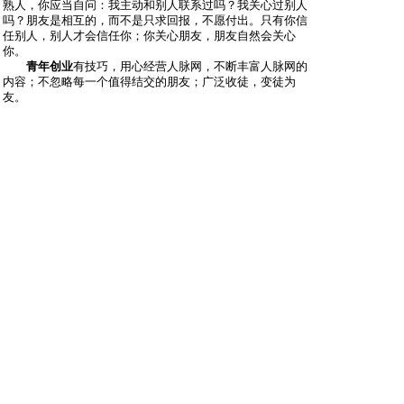
熟人，你应当自问：我主动和别人联系过吗？我关心过别人
吗？朋友是相互的，而不是只求回报，不愿付出。只有你信
任别人，别人才会信任你；你关心朋友，朋友自然会关心
你。
青年创业
有技巧，用心经营人脉网，不断丰富人脉网的
内容；不忽略每一个值得结交的朋友；广泛收徒，变徒为
友。
沙发
sarina
只看他
2013-6-1 21:20:41
在家靠父母，出外靠朋友。青年创业不如中年创业，中年积
累的各种人脉都比较有含金量。
板凳
momo
只看他
2013-6-1 21:43:34
青年创业需要的就是坦诚相待
地板
sujiqi343
只看他
2013-6-3 21:39:52
一个好汉三个帮，用心经营人脉网，以后用的着
#
5
jialit232
只看他
2013-6-7 17:50:45
说不定哪一天你的朋友能帮助到你。留着人脉，总有用的着
的一天