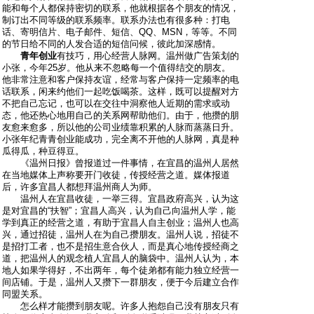
能和每个人都保持密切的联系，他就根据各个朋友的情况，
制订出不同等级的联系频率。联系办法也有很多种：打电
话、寄明信片、电子邮件、短信、QQ、MSN，等等。不同
的节日给不同的人发合适的短信问候，彼此加深感情。
青年创业
有技巧，用心经营人脉网。温州做广告策划的
小张，今年25岁。他从来不忽略每一个值得结交的朋友。
他非常注意和客户保持友谊，经常与客户保持一定频率的电
话联系，闲来约他们一起吃饭喝茶。这样，既可以提醒对方
不把自己忘记，也可以在交往中洞察他人近期的需求或动
态，他还热心地用自己的关系网帮助他们。由于，他攒的朋
友愈来愈多，所以他的公司业绩靠积累的人脉而蒸蒸日升。
小张年纪青青创业能成功，完全离不开他的人脉网，真是种
瓜得瓜，种豆得豆。
《温州日报》曾报道过一件事情，在宜昌的温州人居然
在当地媒体上声称要开门收徒，传授经营之道。媒体报道
后，许多宜昌人都想拜温州商人为师。
温州人在宜昌收徒，一举三得。宜昌政府高兴，认为这
是对宜昌的“扶智”；宜昌人高兴，认为自己向温州人学，能
学到真正的经营之道，有助于宜昌人自主创业；温州人也高
兴，通过招徒，温州人在为自己攒朋友。温州人说，招徒不
是招打工者，也不是招生意合伙人，而是真心地传授经商之
道，把温州人的观念植人宜昌人的脑袋中。温州人认为，本
地人如果学得好，不出两年，每个徒弟都有能力独立经营一
间店铺。于是，温州人又攒下一群朋友，便于今后建立合作
同盟关系。
怎么样才能攒到朋友呢。许多人抱怨自己没有朋友只有