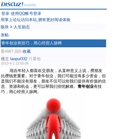
登录
使用QQ帐号登录
|
用掌上论坛访问本站,拥有更好阅读体验
版块
>
人生励志
发帖
|
青年创业有技巧，用心经营人脉网
看4987
回6
收藏
|
|
楼主
laopul332
只看他
2013-6-1 12:00:06
现在年轻人都喜欢交朋友，从某种意义上说，攒朋友
比攒钱更重要。对于青年创业，我们可能没有多少资金，但
是我们不能没有朋友，朋友不仅可以给我们提供有价值的信
息、资源和机会，更可以帮我们排忧解难。
青年创业
有技
巧，用心经营人脉网。