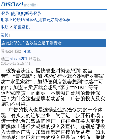
登录
使用QQ帐号登录
|
用掌上论坛访问本站,拥有更好阅读体验
版块
>
加盟常识
发帖
|
连锁总部的广告效益立足于消费者
看4514
回2
收藏
|
|
楼主
shixia201
只看他
2013-5-12 21:57:41
投资者决定加盟快餐业时就会想到“麦当
劳”、“肯德基”；加盟家纺行业就会想到“罗莱家
纺”“水星家纺”，加盟便利店就会想到“快客”“可
的”；加盟专卖店就会想到“李宁”“NIKE”等等，
这些如雷贯耳的商标，本身就是盈利的最佳保
证！为什么这些品牌老幼皆知，广告的投入及实
施功不可摧。
广告的投入也是连锁企业综合实力的一个体
现。有实力的连锁企业，为了进一步开拓市场，
进一步配合加盟店的推广，往往会在各大重要平
面媒体上进行大规模的投入及宣传。连锁总部投
入大量的广告，加盟商都是直接的受益者。如果
连锁总部的巨额广告的投入只是为了招商，那就