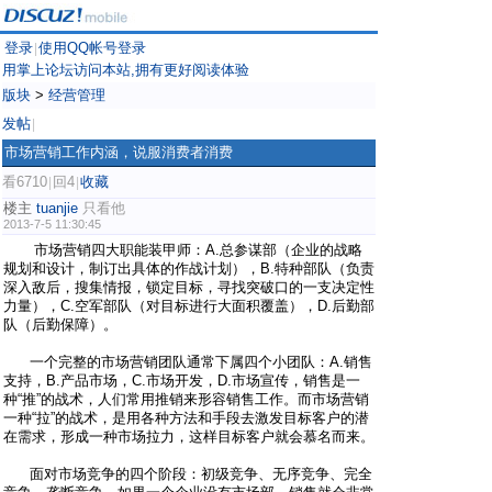
登录
使用QQ帐号登录
|
用掌上论坛访问本站,拥有更好阅读体验
版块
>
经营管理
发帖
|
市场营销工作内涵，说服消费者消费
看6710
回4
收藏
|
|
楼主
tuanjie
只看他
2013-7-5 11:30:45
市场营销四大职能装甲师：A.总参谋部（企业的战略
规划和设计，制订出具体的作战计划），B.特种部队（负责
深入敌后，搜集情报，锁定目标，寻找突破口的一支决定性
力量），C.空军部队（对目标进行大面积覆盖），D.后勤部
队（后勤保障）。
一个完整的市场营销团队通常下属四个小团队：A.销售
支持，B.产品市场，C.市场开发，D.市场宣传，销售是一
种“推”的战术，人们常用推销来形容销售工作。而市场营销
一种“拉”的战术，是用各种方法和手段去激发目标客户的潜
在需求，形成一种市场拉力，这样目标客户就会慕名而来。
面对市场竞争的四个阶段：初级竞争、无序竞争、完全