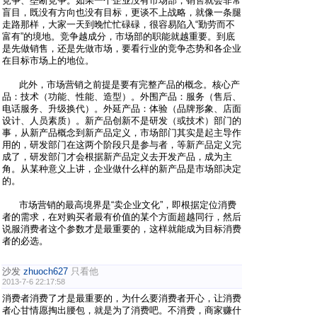
竞争、垄断竞争。如果一个企业没有市场部，销售就会非常
盲目，既没有方向也没有目标，更谈不上战略，就像一条腿
走路那样，大家一天到晚忙忙碌碌，很容易陷入“勤劳而不
富有”的境地。竞争越成分，市场部的职能就越重要。到底
是先做销售，还是先做市场，要看行业的竞争态势和各企业
在目标市场上的地位。
此外，市场营销之前提是要有完整产品的概念。核心产
品：技术（功能、性能、造型）。外围产品：服务（售后、
电话服务、升级换代）。外延产品：体验（品牌形象、店面
设计、人员素质）。新产品创新不是研发（或技术）部门的
事，从新产品概念到新产品定义，市场部门其实是起主导作
用的，研发部门在这两个阶段只是参与者，等新产品定义完
成了，研发部门才会根据新产品定义去开发产品，成为主
角。从某种意义上讲，企业做什么样的新产品是市场部决定
的。
市场营销的最高境界是“卖企业文化”，即根据定位消费
者的需求，在对购买者最有价值的某个方面超越同行，然后
说服消费者这个参数才是最重要的，这样就能成为目标消费
者的必选。
沙发
zhuoch627
只看他
2013-7-6 22:17:58
消费者消费了才是最重要的，为什么要消费者开心，让消费
者心甘情愿掏出腰包，就是为了消费吧。不消费，商家赚什