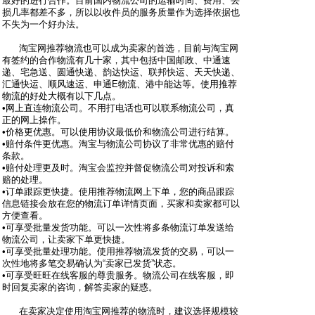
最好的进行合作。目前国内物流公司的运输时间、费用、丢
损几率都差不多，所以以收件员的服务质量作为选择依据也
不失为一个好办法。
淘宝网推荐物流也可以成为卖家的首选，目前与淘宝网
有签约的合作物流有几十家，其中包括中国邮政、中通速
递、宅急送、圆通快递、韵达快运、联邦快运、天天快递、
汇通快运、顺风速运、申通E物流、港中能达等。使用推荐
物流的好处大概有以下几点。
•网上直连物流公司。不用打电话也可以联系物流公司，真
正的网上操作。
•价格更优惠。可以使用协议最低价和物流公司进行结算。
•赔付条件更优惠。淘宝与物流公司协议了非常优惠的赔付
条款。
•赔付处理更及时。淘宝会监控并督促物流公司对投诉和索
赔的处理。
•订单跟踪更快捷。使用推荐物流网上下单，您的商品跟踪
信息链接会放在您的物流订单详情页面，买家和卖家都可以
方便查看。
•可享受批量发货功能。可以一次性将多条物流订单发送给
物流公司，让卖家下单更快捷。
•可享受批量处理功能。使用推荐物流发货的交易，可以一
次性地将多笔交易确认为“卖家已发货”状态。
•可享受旺旺在线客服的尊贵服务。物流公司在线客服，即
时回复卖家的咨询，解答卖家的疑惑。
在卖家决定使用淘宝网推荐的物流时，建议选择规模较