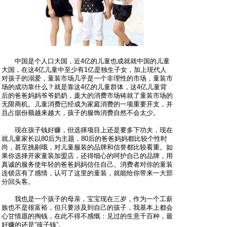
中国是个人口大国，近4亿的儿童也成就就中国的儿童
大国，在这4亿儿童中至少有1亿是独生子女，加上现代人
对孩子的溺爱，童装市场几乎是一个非理性的市场，童装市
场的成功靠什么？就是靠这4亿的儿童群体，这4亿儿童背
后的爸爸妈妈爷爷奶奶，庞大的消费市场铸就了童装市场的
无限商机。儿童消费已经成为家庭消费的一项重要开支，并
且占据份额越来越大，孩子的服饰消费自然不会太少。
现在孩子钱好赚，但选择项目上还是要多下功夫，现在
就儿童家长以80后为主题，80后的爸爸妈妈都比较个性时
尚，甚至挑剔哦，对儿童服装的品牌和信誉都比较看重。如
果你选择开家童装加盟店，还得细心的呵护自己的品牌，用
真诚的服务使年轻的爸爸妈妈信任自己。消费者对你的童装
连锁店有了感情，认可了这里的童装，就能给你带来一大部
分回头客。
我也是一个孩子的母亲，宝宝现在三岁，作为一个工薪
族也不是很富裕，但只要涉及到自己的孩子，我基本上都会
心甘情愿的掏钱，在此不得不感慨：见过的生意千百种，最
好赚的还是“孩子钱”。