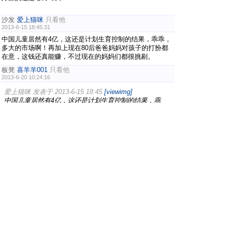
沙发
爱上猫咪
只看他
2013-6-15 18:45:31
中国儿童居然有4亿，这还是计划生育控制的结果，乖乖，
多大的市场啊！再加上现在80后爸爸妈妈对孩子的打扮都
在意，这钱还真能赚，不过现在的妈妈们都很挑剔。
板凳
喜羊羊001
只看他
2013-6-20 10:24:16
爱上猫咪 发表于 2013-6-15 18:45
[viewimg]
中国儿童居然有4亿，这还是计划生育控制的结果，乖
乖，多大的市场啊！再加上现在80后爸爸妈妈对孩子的打
扮都 ...
小孩的衣服种类很多，参差不齐，前段时间听中国之声说某
个知名品牌的童装抽检不符合国家强制性标准，小孩穿了之
后，接触过的皮肤起皮疹，小孩皮肤嫩，抵抗力低，衣服的
挑选很有讲究的
地板
playgirl
只看他
2013-6-30 13:28:30
我也经常给孩子买衣服，总想把孩子打扮的漂漂亮亮的。每
次上街一看见小孩子的衣服，总会忍不住过去瞧一瞧，遇见
合适的就会买。我想如果加盟童装店 的话，生意应该不
错。