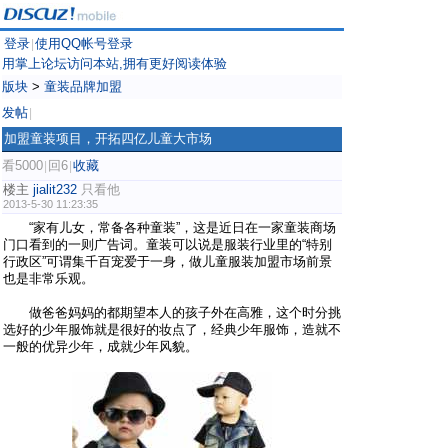
登录
使用QQ帐号登录
|
用掌上论坛访问本站,拥有更好阅读体验
版块
>
童装品牌加盟
发帖
|
加盟童装项目，开拓四亿儿童大市场
看5000
回6
收藏
|
|
楼主
jialit232
只看他
2013-5-30 11:23:35
“家有儿女，常备各种童装”，这是近日在一家童装商场
门口看到的一则广告词。童装可以说是服装行业里的“特别
行政区”可谓集千百宠爱于一身，做儿童服装加盟市场前景
也是非常乐观。
做爸爸妈妈的都期望本人的孩子外在高雅，这个时分挑
选好的少年服饰就是很好的妆点了，经典少年服饰，造就不
一般的优异少年，成就少年风貌。