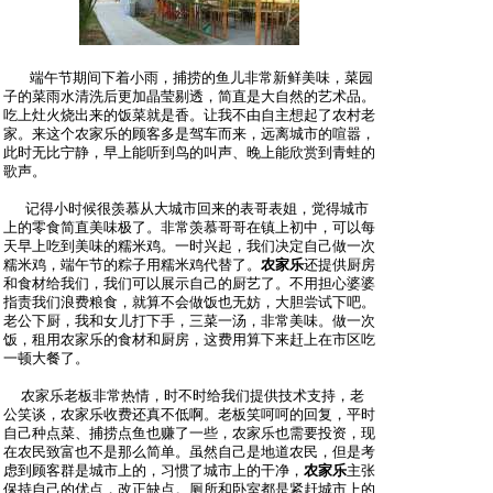
端午节期间下着小雨，捕捞的鱼儿非常新鲜美味，菜园
子的菜雨水清洗后更加晶莹剔透，简直是大自然的艺术品。
吃上灶火烧出来的饭菜就是香。让我不由自主想起了农村老
家。来这个农家乐的顾客多是驾车而来，远离城市的喧嚣，
此时无比宁静，早上能听到鸟的叫声、晚上能欣赏到青蛙的
歌声。
记得小时候很羡慕从大城市回来的表哥表姐，觉得城市
上的零食简直美味极了。非常羡慕哥哥在镇上初中，可以每
天早上吃到美味的糯米鸡。一时兴起，我们决定自己做一次
糯米鸡，端午节的粽子用糯米鸡代替了。
农家乐
还提供厨房
和食材给我们，我们可以展示自己的厨艺了。不用担心婆婆
指责我们浪费粮食，就算不会做饭也无妨，大胆尝试下吧。
老公下厨，我和女儿打下手，三菜一汤，非常美味。做一次
饭，租用农家乐的食材和厨房，这费用算下来赶上在市区吃
一顿大餐了。
农家乐老板非常热情，时不时给我们提供技术支持，老
公笑谈，农家乐收费还真不低啊。老板笑呵呵的回复，平时
自己种点菜、捕捞点鱼也赚了一些，农家乐也需要投资，现
在农民致富也不是那么简单。虽然自己是地道农民，但是考
虑到顾客群是城市上的，习惯了城市上的干净，
农家乐
主张
保持自己的优点，改正缺点。厕所和卧室都是紧赶城市上的