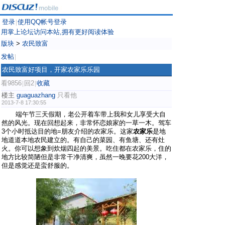
登录
使用QQ帐号登录
|
用掌上论坛访问本站,拥有更好阅读体验
版块
>
农民致富
发帖
|
农民致富好项目，开家农家乐乐园
看9856
回2
收藏
|
|
楼主
guaguazhang
只看他
2013-7-8 17:30:55
端午节三天假期，老公开着车带上我和女儿享受大自
然的风光。现在回想起来，非常怀恋娘家的一草一木。驾车
3个小时抵达目的地=朋友介绍的农家乐。这家
农家乐
是地
地道道本地农民建立的。有自己的菜园、有鱼塘、还有灶
火。你可以想象到炊烟四起的美景。吃住都在农家乐，住的
地方比较简陋但是非常干净清爽，虽然一晚要花200大洋，
但是感觉还是蛮舒服的。