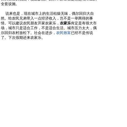
全套设施。
说来也是，现在城市上的生活枯燥无味，偶尔回归大自
然。给农民兄弟带入一点经济收入，岂不是一举两得的事
情。可以建议农民朋友开家农家乐，
农家乐
肯定是有很大市
场，城市只是适合工作，不是适合生活。城市压力太大，偶
尔回归农村放松下。社会在进步，
农民致富
已经不是传说
了。下次假期还来农家乐。
沙发
冬天的雨
只看他
2013-7-11 11:00:34
现在在省会城市周边有很多农家乐，远离城市的喧嚣，告别
钢筋水泥的森林，回归温馨的大自然，是很多上班族周末休
闲的好方式，他们不仅仅是为了体验农村生活，更重要的是
让疲惫的心灵得到短暂的休憩。
板凳
shangxian
只看他
2014-1-6 23:13:18
农家乐现在是很赚钱的，我记得有次去游玩就是去的农家
乐。现在有很多旅游组团的都是去农家乐，城市郊区开展农
村风情，别有一番生趣。
一路商机网创业论坛
Powered by
Discuz!
X2.5