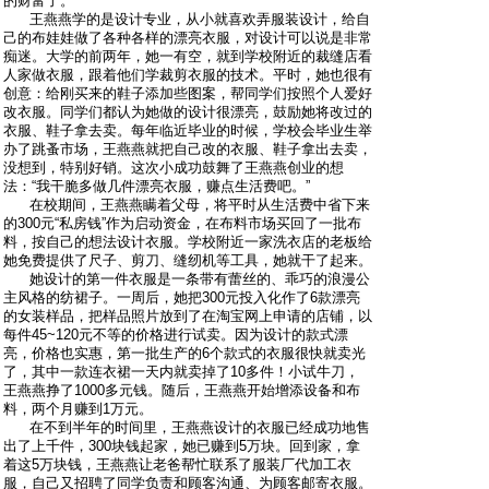
的财富了。
王燕燕学的是设计专业，从小就喜欢弄服装设计，给自
己的布娃娃做了各种各样的漂亮衣服，对设计可以说是非常
痴迷。大学的前两年，她一有空，就到学校附近的裁缝店看
人家做衣服，跟着他们学裁剪衣服的技术。平时，她也很有
创意：给刚买来的鞋子添加些图案，帮同学们按照个人爱好
改衣服。同学们都认为她做的设计很漂亮，鼓励她将改过的
衣服、鞋子拿去卖。每年临近毕业的时候，学校会毕业生举
办了跳蚤市场，王燕燕就把自己改的衣服、鞋子拿出去卖，
没想到，特别好销。这次小成功鼓舞了王燕燕创业的想
法：“我干脆多做几件漂亮衣服，赚点生活费吧。”
在校期间，王燕燕瞒着父母，将平时从生活费中省下来
的300元“私房钱”作为启动资金，在布料市场买回了一批布
料，按自己的想法设计衣服。学校附近一家洗衣店的老板给
她免费提供了尺子、剪刀、缝纫机等工具，她就干了起来。
她设计的第一件衣服是一条带有蕾丝的、乖巧的浪漫公
主风格的纺裙子。一周后，她把300元投入化作了6款漂亮
的女装样品，把样品照片放到了在淘宝网上申请的店铺，以
每件45~120元不等的价格进行试卖。因为设计的款式漂
亮，价格也实惠，第一批生产的6个款式的衣服很快就卖光
了，其中一款连衣裙一天内就卖掉了10多件！小试牛刀，
王燕燕挣了1000多元钱。随后，王燕燕开始增添设备和布
料，两个月赚到1万元。
在不到半年的时间里，王燕燕设计的衣服已经成功地售
出了上千件，300块钱起家，她已赚到5万块。回到家，拿
着这5万块钱，王燕燕让老爸帮忙联系了服装厂代加工衣
服，自己又招聘了同学负责和顾客沟通、为顾客邮寄衣服。