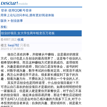
登录
使用QQ帐号登录
|
用掌上论坛访问本站,拥有更好阅读体验
版块
>
创业故事
发帖
|
创业好项目,女大学生两年蜕变百万老板
看4887
回2
收藏
|
|
楼主
liaoji782
只看他
2013-5-17 16:58:00
做自己喜欢的事，并能够从中赚钱，这是最好的致富
方式，估计也是人生创业的最高境界了，这是每个创业的人
都希望的事情。而且这种赚钱方式更容易成功。道理很简
单，兴趣是最好的老师，我们自己是深有体会，读书的时
候，对数学感兴趣，数学考试的分数肯定高，对英语不感兴
趣，再怎么补课也学不进去。很多家长捕捉到了孩子的兴
趣，朝着兴趣方向，不费吹灰之力培养出一个专业的人才。
其实开店创业也是同样道理，什么创业项目最好？不
可否认自己喜欢的创业项目才是最好的。如果你明明想经营
一家服装店，但是家人硬是要你开家餐饮店，对于自己不喜
欢的创业项目，做起来会很容易厌倦，那这个餐饮店还能经
营下去吗?人们总是会对自己感兴趣的方面多下工夫,对于小
本投资的创业者来说：自身的兴趣、爱好或特长，就是最大