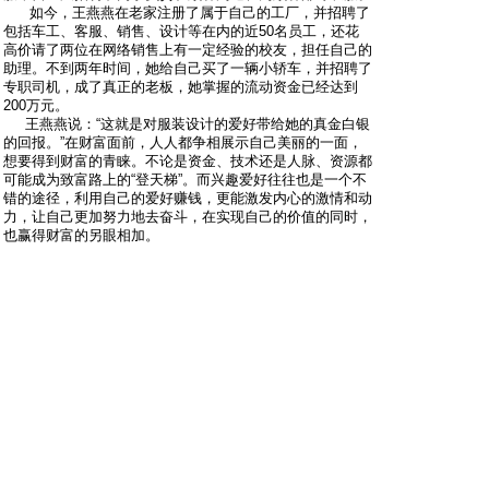
如今，王燕燕在老家注册了属于自己的工厂，并招聘了
包括车工、客服、销售、设计等在内的近50名员工，还花
高价请了两位在网络销售上有一定经验的校友，担任自己的
助理。不到两年时间，她给自己买了一辆小轿车，并招聘了
专职司机，成了真正的老板，她掌握的流动资金已经达到
200万元。
王燕燕说：“这就是对服装设计的爱好带给她的真金白银
的回报。”在财富面前，人人都争相展示自己美丽的一面，
想要得到财富的青睐。不论是资金、技术还是人脉、资源都
可能成为致富路上的“登天梯”。而兴趣爱好往往也是一个不
错的途径，利用自己的爱好赚钱，更能激发内心的激情和动
力，让自己更加努力地去奋斗，在实现自己的价值的同时，
也赢得财富的另眼相加。
沙发
momo
只看他
2013-5-17 21:57:39
兴趣的确是最好的老师，给予创业者这么大的财富。把握商
机的人会把兴趣转变为财富，的确佩服
板凳
shangxian
只看他
2014-1-7 18:27:18
不管投资做什么行业，兴趣最重要。其实有很多人在小时候
就喜欢一些让家长以为是“不务正业”的事，家长总是认为就
应该读书写字，好好上学，考取名牌大学才是最重要的事，