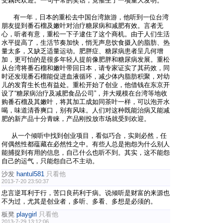
受藕民欢迎。一句平常的笑话，竟催生了一项重大发明。
有一年，日本的重松去中国台湾旅游，他听到一位台湾
朋友提到番石榴及嫩叶对治疗糖尿病和减肥有效。言者无
心，听者有意，重松一下子逮住了这个商机。由于人们生活
水平提高了，生活节奏加快，悄无声息饮食摄入的脂肪、热
量太多，又缺乏适量运动。肥胖症、糖尿病患者呈几何增
加，更可怕的是很多年轻人提前像肥胖和糖尿病发展。重松
从台湾将番石榴和嫩叶带回日本，请专家证实了其药效，同
时还发现番石榴能促进血液循环，减少体内脂肪积聚，对幼
儿的发育生长也有益处。重松开始了创业，他借钱在东京开
设了“糖尿病治疗及减肥食品公司”，并大规模在台湾等地收
购番石榴及其嫩叶，将其加工成如同茶叶一样，可以泡开水
喝，味道清香爽口，别有风味。人们对这种既能治病又能减
肥的新产品十分青睐，产品刚投放市场就受到欢迎。
从一个倾听中找到创业项目，看似巧合，实则必然，任
何偶然性都蕴藏在必然性之中。有些人总是抱怨为什么别人
能捕捉到有用的信息，自己什么也听不到。其实，这不能怨
自己的运气，只能怨自己不主动。
沙发
hantul581
只看他
2013-7-20 23:50:37
忠言逆耳利于行，苦口良药利于病。说倾听是财富的来源也
不为过，尤其是创业者，多听、多看、多想是必须的。
板凳
playgirl
只看他
2013-7-29 13:12:06