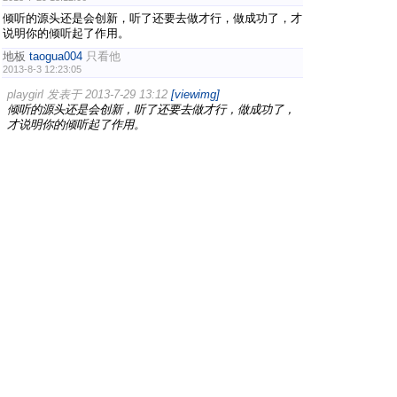
倾听的源头还是会创新，听了还要去做才行，做成功了，才
说明你的倾听起了作用。
地板
taogua004
只看他
2013-8-3 12:23:05
playgirl 发表于 2013-7-29 13:12
[viewimg]
倾听的源头还是会创新，听了还要去做才行，做成功了，
才说明你的倾听起了作用。
财富来源于倾听，因为倾听就是一个不断接触、不断提高、
不断学习的过程，冲击采藕器和番石榴茶都是从倾听中找到
商机的。
#
5
喜羊羊001
只看他
2013-8-21 15:52:04
也可以说是成功来源于倾听，其实最重要的还是要把听来的
转化为实际行动，不能光听还要做，只有这样，你才能走向
成功之路。
1
2
/ 2 页
下一页
一路商机网创业论坛
Powered by
Discuz!
X2.5