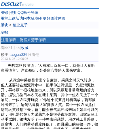
登录
使用QQ帐号登录
|
用掌上论坛访问本站,拥有更好阅读体验
版块
>
创业点子
发帖
|
注意倾听，财富来源于倾听
看5521
回5
收藏
|
|
楼主
taogua004
只看他
2013-6-25 12:00:07
先哲苏格拉底说：“人有双目双耳一口，就是让人多听
多看慎言”。注意倾听，处处留心能给人带来财富。
从泥塘中采藕是非常辛苦麻烦。采藕之时天气转凉，
但人还要站在烂泥污水中，把手伸进污泥里，先把污泥挖
开，再将藕一根根地刨出来，所以采藕是非常麻烦的苦力
活。据说几位日本农民在塘中采藕，其中一位农民放了一个
响屁。一位农民开玩说：“你这个屁要是对着藕放，藕都被
冲出来了”。这句话逗得大家捧腹大笑。其中一位农民抓住
这句玩笑联想下去，藕可能会被气流冲出来吗？如果可以的
话，用机器代替人力采藕岂不是很受市场欢迎。回家后马上
动手试制，很快发明了一种冲击采藕器。用这种工具采藕，
速度快，人们的劳动强度降低了，而且采出的藉很干净，很