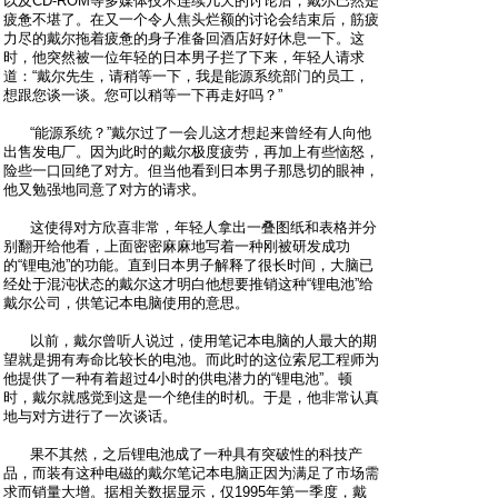
以及CD-ROM等多媒体技术连续几天的讨论后，戴尔巳然是
疲惫不堪了。在又一个令人焦头烂额的讨论会结束后，筋疲
力尽的戴尔拖着疲惫的身子准备回酒店好好休息一下。这
时，他突然被一位年轻的日本男子拦了下来，年轻人请求
道：“戴尔先生，请稍等一下，我是能源系统部门的员工，
想跟您谈一谈。您可以稍等一下再走好吗？”
“能源系统？”戴尔过了一会儿这才想起来曾经有人向他
出售发电厂。因为此时的戴尔极度疲劳，再加上有些恼怒，
险些一口回绝了对方。但当他看到日本男子那恳切的眼神，
他又勉强地同意了对方的请求。
这使得对方欣喜非常，年轻人拿出一叠图纸和表格并分
别翻开给他看，上面密密麻麻地写着一种刚被研发成功
的“锂电池”的功能。直到日本男子解释了很长时间，大脑已
经处于混沌状态的戴尔这才明白他想要推销这种“锂电池”给
戴尔公司，供笔记本电脑使用的意思。
以前，戴尔曾听人说过，使用笔记本电脑的人最大的期
望就是拥有寿命比较长的电池。而此时的这位索尼工程师为
他提供了一种有着超过4小时的供电潜力的“锂电池”。顿
时，戴尔就感觉到这是一个绝佳的时机。于是，他非常认真
地与对方进行了一次谈话。
果不其然，之后锂电池成了一种具有突破性的科技产
品，而装有这种电磁的戴尔笔记本电脑正因为满足了市场需
求而销量大增。据相关数据显示，仅1995年第一季度，戴