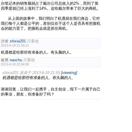
尔笔记本的销售额就占了戴尔公司总收入的2%，而到了第
四季度就已经上涨到了14%。这给戴尔带来了巨大的商机。
从上面的故事中，我们明白了机遇就在我们身边，它对
我们每个人都是公平的，差别仅在于这个人是否具有把握机
会的能力罢了。把握机会就是抓住商机。
沙发
shixia201
只看他
2013-6-18 21:55:11
机遇都是给那些有准备的人。有头脑的人。
板凳
naochu
只看他
2013-6-18 22:04:58
shixia201 发表于 2013-6-18 21:55
[viewimg]
机遇都是给那些有准备的人。有头脑的人。
谢谢回复，让我们一起携手，自主创业，闯下一片属于自己
的事业，朋友，你准备好了吗？
地板
tuanjie
只看他
2013-6-20 21:05:18
看的是别人的故事，想的是自己的创业大计，万事开头难，
怎么样才能开门大吉呢
#
5
naochu
只看他
2013-6-21 22:10:56