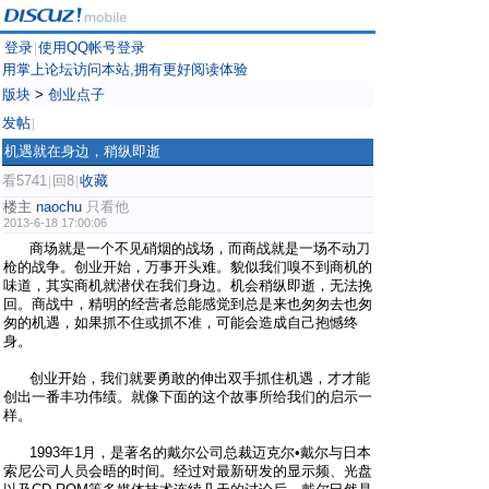
登录
使用QQ帐号登录
|
用掌上论坛访问本站,拥有更好阅读体验
版块
>
创业点子
发帖
|
机遇就在身边，稍纵即逝
看5741
回8
收藏
|
|
楼主
naochu
只看他
2013-6-18 17:00:06
商场就是一个不见硝烟的战场，而商战就是一场不动刀
枪的战争。创业开始，万事开头难。貌似我们嗅不到商机的
味道，其实商机就潜伏在我们身边。机会稍纵即逝，无法挽
回。商战中，精明的经营者总能感觉到总是来也匆匆去也匆
匆的机遇，如果抓不住或抓不准，可能会造成自己抱憾终
身。
创业开始，我们就要勇敢的伸出双手抓住机遇，才才能
创出一番丰功伟绩。就像下面的这个故事所给我们的启示一
样。
1993年1月，是著名的戴尔公司总裁迈克尔•戴尔与日本
索尼公司人员会晤的时间。经过对最新研发的显示频、光盘