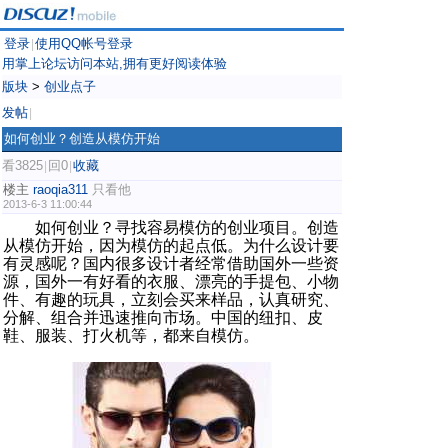
登录
使用QQ帐号登录
|
用掌上论坛访问本站,拥有更好阅读体验
版块
>
创业点子
发帖
|
如何创业？创造从模仿开始
看3825
回0
收藏
|
|
楼主
raoqia311
只看他
2013-6-3 11:00:44
如何创业？寻找容易模仿的创业项目。创造
从模仿开始，因为模仿的起点低。为什么设计要
有灵感呢？国内很多设计者经常借助国外一些资
源，国外一有好看的衣服、漂亮的手提包、小物
件、有趣的玩具，立刻会买来样品，认真研究、
分解、组合并迅速推向市场。中国的纽扣、皮
鞋、服装、打火机等，都来自模仿。