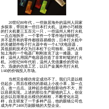
20世纪80年代，一些旅居海外的温州人回家
乡探亲，带回来一些日本打火机。这种小巧精致
的打火机要三五百元一只，一些温州人将打火机
一点点地拆开，一个零件一个零件地仔细研究。
并不是所有的零件都很容易模仿，日本打火机中
的关健部件电子打火器中有一个4.7伏电容器，
其低损耗技术仅为日本松下公司独有。温州人得
知上海的一个电器厂刚刚攻克了这一难题。这
样，温州人用国产电容器仿造了非常时髦的打火
机。20世纪90年代初，温州人凭借廉价的劳动
力、迅捷的仿造工艺，以日产金属外壳打火机
1/40的价钱投入市场。
当然完全模仿肯定成功不了。我们只是以模
仿起步，而后在模仿的基础上小改小革，加一点
点，改一点点。这种起步低的创新动作不大，所
以容易实现。上述的那位生产眼镜的工人，创业
起步以后渐渐走出模仿的框框，不断变化出花
样，自主研发了一千多种产品，他的眼镜公司也
成为年产2400万副眼镜的大型企业。