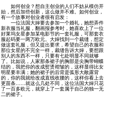
如何创业？想自主创业的人们不妨从模仿开
始，然后加些创新，这么做并不难。如何创业，
有一个故事对创业者很有启发：
一位法国大婶要去参加一个婚礼，她想弄件
新衣服当礼服，翻画报参考时，她喜欢上了一位
好莱坞女星参加某电影节的一套礼服，可那套衣
服起码要一两万欧元。大婶找到一个裁缝，想定
做这套礼服，但又提出要求，希望自己的衣服和
那位女星的不完全一样，裁缝告诉大婶，要想跟
别人的东西不一样，只要有七处明显不同就够
了。比如说，人家那条裙子的胸部是尖胸带蝴蝶
结的，我把你的改成熨烫褶皱的，这样显得比女
明星要丰满；她的裙子的后背是弧形大敞露背
的，你的我就给改成直线收腰的，这样你看上去
更苗条……就这么几处不同，这位法国大婶只花
了一百多欧元，就穿上了一套属于自己的独一无
二的裙子。