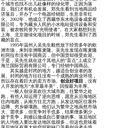
个城市也找不出几处像样的绿化带。正因为落
后，我们才有机会发展。郑先生看到当地商品经
济落后，开办了一个电器经销部，生意非常红
火。2002年，他成立了西藏华东水电设备成套有
限公司，专为藏乡人民的小水电站提供设备和安
装，被农牧民誉为“光明使者”。在大家都想到去
上海、北京做绿化项目的时候，郑先生看到了西
藏的盲点。
1995年温州人吴先生毅然放下经营多年的欧
洲市场，来到非洲喀麦隆。吴先生发现在喀麦隆
杜阿拉市没有中国商店，但中国货却很受欢迎。
于是，吴先生就在这个其他人的“盲点”上成立了
海兰国际贸易有限公司，专门经销中国商品。
其实越是封闭的地方，越适合创业者的发
展。封闭的地方往往没有一个成熟的商业环境，
所以存在着巨大的卖方市场。
创业好项目
，没有
人开发的地方“水草最丰美”，回报最为丰厚。
一般人创业喜欢往大城市跑，往繁华之处
跑，有些人却运用了逆向思维，愿意从沿海地区
往内地跑，从南方往北方跑，从发达地区往塞外
边陲、穷乡僻壤跑。他们认为繁华之地虽然市场
大、需求多，但竞争对手也多，结果僧多粥少，
疲于竞争，则难以做成自己要做的事。落后地区
的人均收入要比发达地区低很多，但这也意味着
落后地区有更大的空间和缺口等着创业者去填