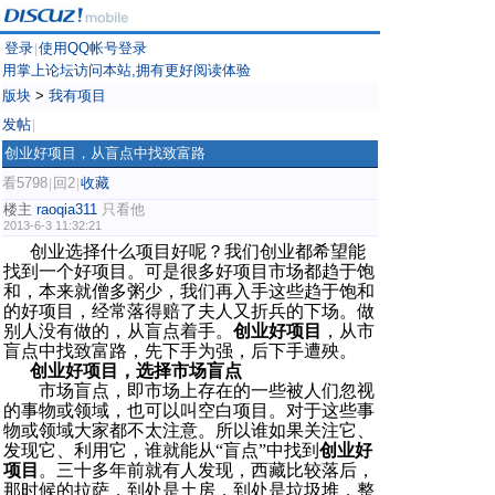
登录
使用QQ帐号登录
|
用掌上论坛访问本站,拥有更好阅读体验
版块
>
我有项目
发帖
|
创业好项目，从盲点中找致富路
看5798
回2
收藏
|
|
楼主
raoqia311
只看他
2013-6-3 11:32:21
创业选择什么项目好呢？我们创业都希望能
找到一个好项目。可是很多好项目市场都趋于饱
和，本来就僧多粥少，我们再入手这些趋于饱和
的好项目，经常落得赔了夫人又折兵的下场。做
别人没有做的，从盲点着手。
创业好项目
，从市
盲点中找致富路，先下手为强，后下手遭殃。
创业好项目，选择市场盲点
市场盲点，即市场上存在的一些被人们忽视
的事物或领域，也可以叫空白项目。对于这些事
物或领域大家都不太注意。所以谁如果关注它、
发现它、利用它，谁就能从“盲点”中找到
创业好
项目
。三十多年前就有人发现，西藏比较落后，
那时候的拉萨，到处是土房，到处是垃圾堆，整