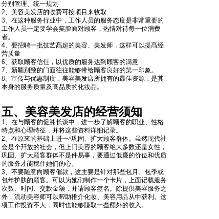
分别管理、统一规划
2
、
美容美发店的收费可按项目来收取
3、在这种服务行业中，工作人员的服务态度是非常重要的
工作人员一定要学会笑脸面对顾客，热情对待每一位消费
者。
4、要招聘一批技艺髙超的美容、美发师，这样可以提髙经
营质量
6、获取顾客信任，以优质的服务达到顾客的满意
7
、
新颖别致的门面往往能够带给顾客良好的第一印象。
8
、
宣传与优惠制度，美容美发店所拥有的最佳资源，是其
本身的服务质量及髙品质的化妆品。
五、美容美发店的经营须知
1
、
在与顾客的促膝长谈中，进一步了解颐客的职业、性格
特点和心理特征，并将这些资料详细记录。
2
、
在原來的基础上进一
^
巩固、扩大顾客群体。虽然现代社
会是个幵放的社会，但上门美容的颐客绝大多数还是女性，
巩固、扩大顾客群体不是件易事，要通过低廉的价位和优质
的服务才能稳住她们的心。
3
、
不要随意向顾客催款，这主要是针对那些包月、包季或
包年护肤的顾客。可以为她们制作一个卡片，上面记载服务
次数、时间、交款金额，并请顾客签名。除提供美容服务之
外，流动美容师可以帮助推介化妆、美容用品从中获利。这
项工作投资不大，同时也能够賺取一些额外的收入。