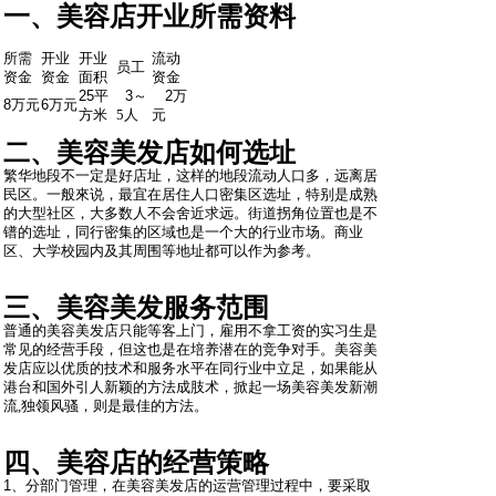
一、美容店开业所需资料
所需
开业
开业
流动
员工
资金
资金
面积
资金
25
平
3
～
2
万
8
万元
6
万元
方米
5
人
元
二、美容美发店如何选址
繁华地段不一定是好店址，这样的地段流动人口多，远离居
民区。一般來说，最宜在居住人口密集区选址，特别是成熟
的大型社区，大多数人不会舍近求远。街道拐角位置也是不
镨的选址，同行密集的区域也是一个大的行业市场。商业
区、大学校园内及其周围等地址都可以作为参考。
三、美容美发服务范围
普通的美容美发店只能等客上门，雇用不拿工资的实习生是
常见的经营手段，但这也是在培养潜在的竞争对手。美容美
发店应以优质的技术和服务水平在同行业中立足，如果能从
港台和国外引人新颖的方法成肢术，掀起一场美容美发新潮
流
,
独领风骚，则是最佳的方法。
四、美容店的经营策略
1
、
分部门管理，在美容美发店的运营管理过程中，要采取