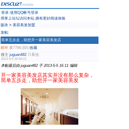
登录
使用QQ帐号登录
|
用掌上论坛访问本站,拥有更好阅读体验
版块
>
美容美发加盟
发帖
|
简单五步走，助您开一家美容美发店
精华
看7786
回5
收藏
|
|
楼主
juguan482
只看他
2013-5-5 15:55:21
本帖最后由 juguan482 于 2013-5-5 16:11 编辑
开一家美容美发店其实并没有那么复杂，
简单五步走，助您开一家美容美发