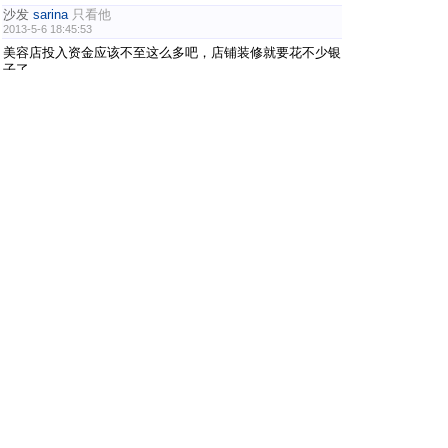
沙发
sarina
只看他
2013-5-6 18:45:53
美容店投入资金应该不至这么多吧，店铺装修就要花不少银
子了
板凳
green
只看他
2013-5-8 22:14:55
看你想开多大了，我一个朋友以前在上海一家永琪店做美发
师，后来和两个朋友单干，跑到四川成都开了一家美容美发
店，好家伙，投资36万，非常高档，也是东拼西凑把店开
起来，算好，生意异常火爆，还不到一年，他又投资开第二
家店。要么就做高档的，要么就做地段市场，千万别高不成
低不就的，很尴尬的
地板
pandui185
只看他
2013-6-7 20:55:46
开这么豪华的美容店，10万元以下是搞不定的吧
#
5
无处可寻
只看他
2013-7-6 21:28:46
应该不错，每次去理发店剪个头发，永远都要排队等！
1
2
/ 2 页
下一页