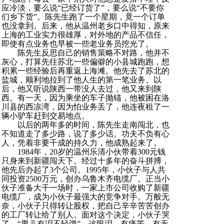
应冷淡，要么说“已经订货了”，要么说“不要你
们乡下货”。陈先生跑了一个星期，竟一个订单
也没拿到。后来，他从温州老乡口中得知，原来
上海的工业实力很雄厚，对外地的产品不信任，
即使有点业务也早被一些老业务员挖光了。
陈先生反思自己的销售策略不对路，他并不
灰心，打算先往苏北一些偏僻的小县城跑跑，想
积累一些经验后再重返上海滩。他先去了苏北的
盐城，顺利地拉到了他人生的第一笔业务。以
后，他又听说陕西一带没人去过，他又来到陕
西。有一天，因为乘坐的车子抛锚，他被困在洛
川县的西凉湾，因为怕业务丢了，他连夜租了一
辆小驴车赶到交易地点。
以后的两年多的时间，陈先生走南闯北，也
不知道走了多少路，说了多少话。功夫不负有心
人，凭着非要干成的持久力，他成熟起来了。
1984年，20岁的温州乐清小伙带着300元钱
只身来到新疆闯天下。经过十多年的奋斗拼搏，
他先后办起了3个公司。1995年，小伙子与人共
同投资2500万元，创办乌鲁木齐电缆厂。正当小
伙子准备大干一场时，一家上市公司收购了新疆
电缆厂，成为小伙子最强大的竞争对手。万般无
奈，小伙子只得转让股权，把自己辛辛苦苦创办
的工厂转让给了别人。面对这个决定，小伙子哭
了，“男儿有泪不轻弹”，这眼泪，有痛苦，有无