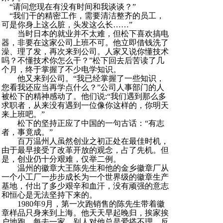
“请问您现在有没有时间和我谈谈？”
“我们干的精密工作，需要清洁整齐的员工，
可是你身上这么脏，头发这么长……”
当时日本的就业并不太难，但松下喜欢搞电
器，非要在这家公司上班不可。他立即借钱洗了
澡、理了发，再次来到公司。人家又说你懂技术
吗？不懂技术你怎么干？”松下回去后苦读了几
个月，终于掌握了不少电学知识。
他又来到公司。“我已经掌握了一些知识，
您看我还应当再学点什么？”公司人事部门的人
被松下的精神感动了。他们说:“我们遇到那么多
求职者，从来没有遇到一位像你这样的，你明天
来上班吧。”
松下的坚持正应了中国的一句古话：“有志
者，事竟成。”
百万温州人虽然创业之初正处在最佳时机，
由于最早接受了改革开放的观念，占了先机。但
是，创业仍十分艰难，仅举二例。
温州的徽章大王陈先生和他的金乡徽章厂从
一个小工厂一步步成长为一个世界级的徽章生产
基地，付出了多少艰辛和血汗，没有顽强的意志
和恒心是无法坚持下来的。
1980年9月，第一次跑销售的陈先生带着徽
章样品只身来到上海。他天天早起晚归，挨家挨
户地跑，每去一家，别人对他总是爱搭不理，反