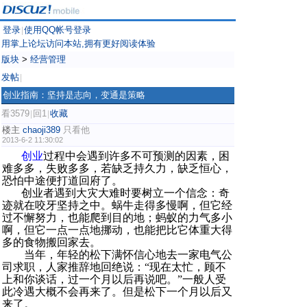
登录
使用QQ帐号登录
|
用掌上论坛访问本站,拥有更好阅读体验
版块
>
经营管理
发帖
|
创业指南：坚持是志向，变通是策略
看3579
回1
收藏
|
|
楼主
chaoji389
只看他
2013-6-2 11:30:02
创业
过程中会遇到许多不可预测的因素，困
难多多，失败多多，若缺乏持久力，缺乏恒心，
恐怕中途便打道回府了。
创业者遇到大灾大难时要树立一个信念：奇
迹就在咬牙坚持之中。蜗牛走得多慢啊，但它经
过不懈努力，也能爬到目的地；蚂蚁的力气多小
啊，但它一点一点地挪动，也能把比它体重大得
多的食物搬回家去。
当年，年轻的松下满怀信心地去一家电气公
司求职，人家推辞地回绝说：“现在太忙，顾不
上和你谈话，过一个月以后再说吧。”一般人受
此冷遇大概不会再来了。但是松下一个月以后又
来了。