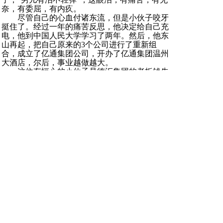
奈，有委屈，有内疚。
尽管自己的心血付诸东流，但是小伙子咬牙
挺住了。经过一年的痛苦反思，他决定给自己充
电，他到中国人民大学学习了两年。然后，他东
山再起，把自己原来的3个公司进行了重新组
合，成立了亿通集团公司，开办了亿通集团温州
大酒店，尔后，事业越做越大。
这位有恒心的小伙子是德汇集团的老板钱先
生。
“再坚持一会儿。”温州人常在心中与自己说，
这是一句很普通的话，却不同凡响。当创业者面
临压力与困境时，创业者如果感到自己坚持不住
了，他周围的员工恐怕也同样有这种感觉。这时
大声说：“沉住气，再坚持一会儿。”既是给自己
打气，也是给员工打气。“再坚持一会儿”这句
话，如同一块扔进湖里的石头，在平静的水面上
画出一圈圈涟漪。因为，人与人,心与心之间有
着相同的感觉。
人们所从事的事业，往往是在快要成功时失
败的，谁执着追求，谁才能获得机遇之神的青
睐。涓涓之水终可滴穿大石，不是由于它力量强
大，而是由于昼夜不舍地滴坠。创业要坚持不忘
反思，坚持不忘变通。