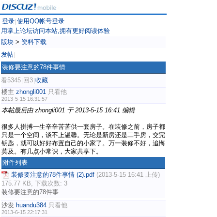
登录
使用QQ帐号登录
|
用掌上论坛访问本站,拥有更好阅读体验
版块
>
资料下载
发帖
|
装修要注意的78件事情
看5345
回3
收藏
|
|
楼主
zhongli001
只看他
2013-5-15 16:31:57
本帖最后由 zhongli001 于 2013-5-15 16:41 编辑
很多人拼搏一生辛辛苦苦供一套房子。在装修之前，房子都
只是一个空间，谈不上温馨。无论是新房还是二手房，交完
钥匙，就可以好好布置自己的小家了。万一装修不好，追悔
莫及。有几点小常识，大家共享下。
附件列表
装修要注意的78件事情 (2).pdf
(2013-5-15 16:41 上传)
175.77 KB, 下载次数: 3
装修要注意的78件事
沙发
huandu384
只看他
2013-6-15 22:17:31