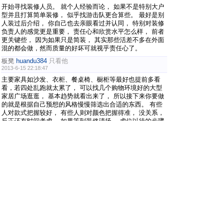
开始寻找装修人员。 就个人经验而论， 如果不是特别大户
型并且打算简单装修， 似乎找游击队更合算些。 最好是别
人装过后介绍， 你自己也去亲眼看过并认同， 特别对装修
负责人的感觉更是重要， 责任心和欣赏水平怎么样， 前者
更关键些， 因为如果只是简装， 其实那些活差不多在外面
混的都会做，然而质量的好坏可就视乎责任心了。
板凳
huandu384
只看他
2013-6-15 22:18:47
主要家具如沙发、衣柜、餐桌椅、橱柜等最好也提前多看
看，若四处乱跑就太累了， 可以找几个购物环境好的大型
家居广场逛逛， 基本趋势就看出来了， 所以接下来你要做
的就是根据自己预想的风格慢慢筛选出合适的东西。 有些
人对款式把握较好， 有些人则对颜色把握得准， 没关系，
反正还有时间考虑， 如果等到装修清场， 虚位以待的步骤
再去看家具难免最后会勉强接受而不是非常喜欢。
地板
鱼姐姐
只看他
2013-7-5 12:33:38
找个装修是个专业活，不是你突击几天，就能加强这方面的
知识所能凑合的，别跟自己的银子过不去，想漂亮美观大
方，找专业的装饰公司。业主要是自己能搞装修，要装修公
司干嘛，您说呢？
一路商机网创业论坛
Powered by
Discuz!
X2.5
首页
标准版
精简版
电脑版
|
|
|