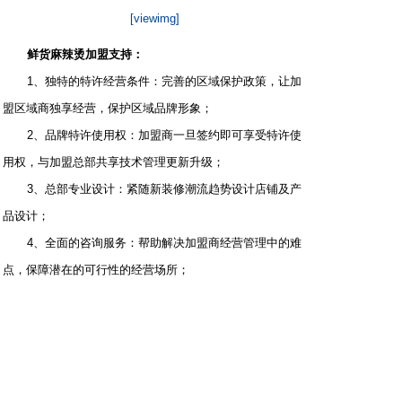
[viewimg]
鲜货麻辣烫加盟支持：
1、独特的特许经营条件：完善的区域保护政策，让加
盟区域商独享经营，保护区域品牌形象；
2、品牌特许使用权：加盟商一旦签约即可享受特许使
用权，与加盟总部共享技术管理更新升级；
3、总部专业设计：紧随新装修潮流趋势设计店铺及产
品设计；
4、全面的咨询服务：帮助解决加盟商经营管理中的难
点，保障潜在的可行性的经营场所；
5、专业的支持流程：专业的管理支持团队协助解决帮
助加盟商掌握公司营运体系，以推动开店成功；
6、完善的物资供应体系：确保高品质的采购、生产及
物资配送。