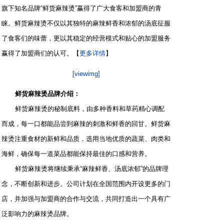
旗下知名品牌“鲜货麻辣烫”赢得了广大食客和加盟商的青
睐。鲜货麻辣烫不仅以其独特的麻辣鲜香和浓郁的汤底征服
了食客们的味蕾，更以其稳定的经营模式和贴心的加盟服务
赢得了加盟商们的认可。【
更多详情
】
[viewimg]
鲜货麻辣烫品牌介绍：
鲜货麻辣烫的秘制底料，由多种香料和草药精心调配
而成，每一口都能品尝到麻辣的刺激和鲜香的回甘。鲜货麻
辣烫注重食材的新鲜和品质，选用当地优质的蔬菜、肉类和
海鲜，确保每一道菜品都能保持最佳的口感和营养。
鲜货麻辣烫将继续秉承“麻辣鲜香、汤底浓郁”的品牌理
念，不断创新和进步。公司计划在全国范围内开设更多的门
店，并加强与加盟商的合作与交流，共同打造出一个具有广
泛影响力的麻辣烫品牌。