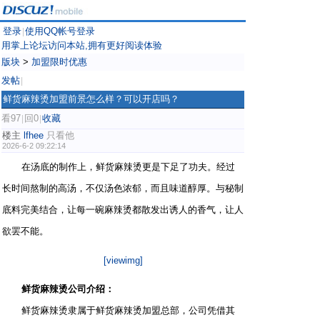
登录
使用QQ帐号登录
|
用掌上论坛访问本站,拥有更好阅读体验
版块
>
加盟限时优惠
发帖
|
鲜货麻辣烫加盟前景怎么样？可以开店吗？
看97
回0
收藏
|
|
楼主
lfhee
只看他
2026-6-2 09:22:14
在汤底的制作上，鲜货麻辣烫更是下足了功夫。经过
长时间熬制的高汤，不仅汤色浓郁，而且味道醇厚。与秘制
底料完美结合，让每一碗麻辣烫都散发出诱人的香气，让人
欲罢不能。
[viewimg]
鲜货麻辣烫公司介绍：
鲜货麻辣烫隶属于鲜货麻辣烫加盟总部，公司凭借其