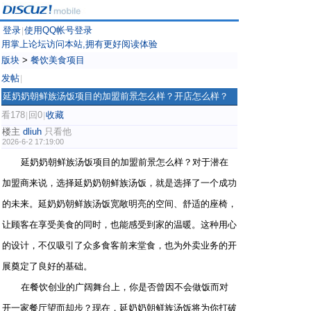
登录
使用QQ帐号登录
|
用掌上论坛访问本站,拥有更好阅读体验
版块
>
餐饮美食项目
发帖
|
延奶奶朝鲜族汤饭项目的加盟前景怎么样？开店怎么样？
看178
回0
收藏
|
|
楼主
dliuh
只看他
2026-6-2 17:19:00
延奶奶朝鲜族汤饭项目的加盟前景怎么样？对于潜在
加盟商来说，选择延奶奶朝鲜族汤饭，就是选择了一个成功
的未来。延奶奶朝鲜族汤饭宽敞明亮的空间、舒适的座椅，
让顾客在享受美食的同时，也能感受到家的温暖。这种用心
的设计，不仅吸引了众多食客前来堂食，也为外卖业务的开
展奠定了良好的基础。
在餐饮创业的广阔舞台上，你是否曾因不会做饭而对
开一家餐厅望而却步？现在，延奶奶朝鲜族汤饭将为你打破