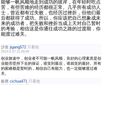
能够一帆风顺地走到成功的彼岸，在年轻时吃点
苦，有些苦难的经历都很正常。几乎所有成功人
士，曾近都有过失败，也经历过挫折，但他们最
后都获得了成功。所以，你应该把自己想象成未
来的成功者，把失败和挫折当成上天对自己暂时
的考验，相信这是你通往成功之路的过渡期，你
能渡过难关。
沙发
jigang572
只看他
2013-5-27 21:59:09
创业旅途中，创业者不可能一帆风顺，良好的心理素质是创
业能否坚持下去的保证，谁笑到最后，谁就笑的最好。所有
的困难都是暂时的，相信自己有能力，也一定能够渡过难
关。
板凳
cichua471
只看他
2013-5-28 20:24:57
在遭受失败和挫折时能依然保持顽强的斗志，不是一句话就
能做到的，对于大多数人而言，都会有一段迷茫和困惑期，
有的还会一蹶不振
地板
xianca
只看他
2013-5-28 21:59:20
心理素质不好，那就让自己好起来，多转弯，想开些
一般心理素质不好的人脾气都有些倔强，容易走死胡同