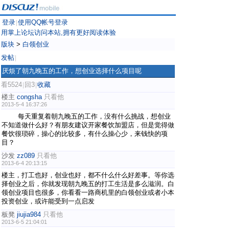
登录
使用QQ帐号登录
|
用掌上论坛访问本站,拥有更好阅读体验
版块
>
白领创业
发帖
|
厌烦了朝九晚五的工作，想创业选择什么项目呢
看5524
回3
收藏
|
|
楼主
congsha
只看他
2013-5-4 16:37:26
每天重复着朝九晚五的工作，没有什么挑战，想创业
不知道做什么好？有朋友建议开家餐饮加盟店，但是觉得做
餐饮很琐碎，操心的比较多，有什么操心少，来钱快的项
目？
沙发
zz089
只看他
2013-6-4 20:13:15
楼主，打工也好，创业也好，都不什么什么好差事。等你选
择创业之后，你就发现朝九晚五的打工生活是多么滋润。白
领创业项目也很多，你看看一路商机里的白领创业或者小本
投资创业，或许能受到一点启发
板凳
jiujia984
只看他
2013-6-5 21:04:01