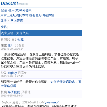
登录
使用QQ帐号登录
|
用掌上论坛访问本站,拥有更好阅读体验
版块
>
网上开店
发帖
|
淘宝店铺，如何取名
看4859
回3
收藏
|
|
楼主
落叶
只看他
2013-5-20 17:00:14
想开家淘宝店铺，在取名上很纠结，求各位热心盆友给
点建议哦。淘宝店铺经营的是母婴类产品，有服装、鞋子、
尿不湿之类，产品不是特别全，慢慢积累，想日后开成一个
类似母婴之家那么全的网上店铺。
沙发
bigboy
只看他
2013-5-20 17:47:45
刚看到一篇帖子，希望对你有帮助。
如何给服装店取名，五
大策略必看
板凳
冬天的雨
只看他
2013-6-15 08:59:04
bigboy 发表于 2013-5-20 17:47
[viewimg]
刚看到一篇帖子，希望对你有帮助。如何给服装店取名，