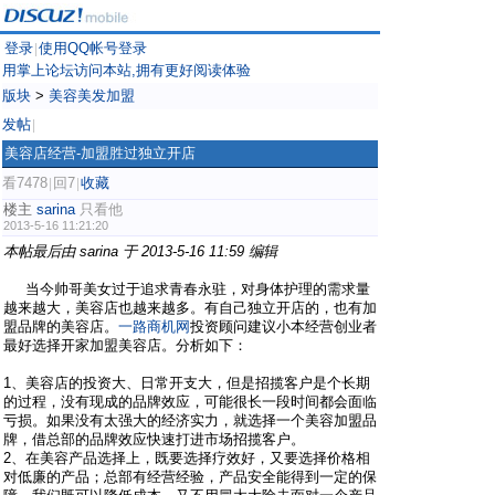
登录
使用QQ帐号登录
|
用掌上论坛访问本站,拥有更好阅读体验
版块
>
美容美发加盟
发帖
|
美容店经营-加盟胜过独立开店
看7478
回7
收藏
|
|
楼主
sarina
只看他
2013-5-16 11:21:20
本帖最后由 sarina 于 2013-5-16 11:59 编辑
当今帅哥美女过于追求青春永驻，对身体护理的需求量
越来越大，美容店也越来越多。有自己独立开店的，也有加
盟品牌的美容店。
一路商机网
投资顾问建议小本经营创业者
最好选择开家加盟美容店。分析如下：
1、美容店的投资大、日常开支大，但是招揽客户是个长期
的过程，没有现成的品牌效应，可能很长一段时间都会面临
亏损。如果没有太强大的经济实力，就选择一个美容加盟品
牌，借总部的品牌效应快速打进市场招揽客户。
2、在美容产品选择上，既要选择疗效好，又要选择价格相
对低廉的产品；总部有经营经验，产品安全能得到一定的保