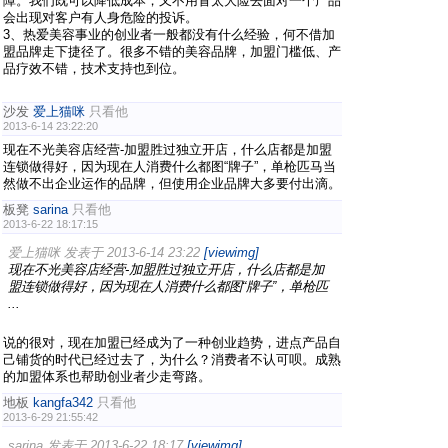
障。我们既可以降低成本，又不用冒太大险去面对一个产品
会出现对客户有人身危险的投诉。
3、热爱美容事业的创业者一般都没有什么经验，何不借加
盟品牌走下捷径了。很多不错的美容品牌，加盟门槛低、产
品疗效不错，技术支持也到位。
沙发
爱上猫咪
只看他
2013-6-14 23:22:20
现在不光美容店经营-加盟胜过独立开店，什么店都是加盟
连锁做得好，因为现在人消费什么都图“牌子”，单枪匹马当
然做不出企业运作的品牌，但使用企业品牌大多要付出滴。
板凳
sarina
只看他
2013-6-22 18:17:15
爱上猫咪 发表于 2013-6-14 23:22
[viewimg]
现在不光美容店经营-加盟胜过独立开店，什么店都是加
盟连锁做得好，因为现在人消费什么都图“牌子”，单枪匹
...
说的很对，现在加盟已经成为了一种创业趋势，进点产品自
己铺货的时代已经过去了，为什么？消费者不认可呗。成熟
的加盟体系也帮助创业者少走弯路。
地板
kangfa342
只看他
2013-6-29 21:55:42
sarina 发表于 2013-6-22 18:17
[viewimg]