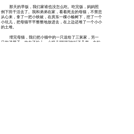
那天的早饭，我们家谁也没怎么吃。吃完饭，妈妈照
例下田干活去了。我和弟弟在家，看着死去的母猫，不禁悲
从心来，拿了一把小铁锨，在房东一棵小榆树下，挖了一个
小坑儿，把母猫平平整整地放进去，在上边还堆了一个小小
的土堆。
埋完母猫，我们把小猫中的一只送给了三舅家，另一
只抱进屋子，放在了炕上。小猫儿“咪咪”地叫了几声，在炕
上转了两圈儿，看见我们送给它的食物，自顾自地大吃起
来。吃完，在我们的引逗下，竟然上窜下跳地和我们疯了起
来。
午间，妈妈收工回来，告诉我们：“给你三舅家的那
只，听舅妈说也可欢适了，小猫儿也和你们一样，有妈也
活，没妈也活呀。”妈妈边说边逗着小猫儿，“到了年底，你
也要当妈妈喽，可惜你的妈妈喽……”。
这是一个我小时候自己经历的真实故事。写完了，心里
有一种说不出的酸楚。想到了郑板桥的那首诗，“我生三岁
我母无，叮咛难舍襁中孤；登床索乳抱母卧，不知母殁还相
呼。”悲夫，一切生灵的母亲都是伟大的，一切生灵的母爱
都是神圣的！我的宠物店叫“母爱猫咪乐园”，现在生意还可
以，感谢伟大的猫妈妈。
沙发
lianan164
只看他
2013-7-28 21:27:12