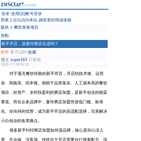
登录
使用QQ帐号登录
|
用掌上论坛访问本站,拥有更好阅读体验
版块
>
餐饮美食项目
发帖
|
新手开店，选曼玲粥店合适吗？
精华
看75
回0
收藏
|
|
楼主
super163
只看他
2026-7-7 09:41:02
对于毫无餐饮经验的新手而言，开店怕技术难、运营
杂、风险高、回本慢。相较于品类复杂、人工成本高的餐饮
项目，轻资产、全时段盈利的粥店加盟，是新手创业的稳妥
赛道。而在众多品牌中，曼玲粥店加盟凭借低门槛、标准
化、全扶持的优势，成为新手开店的高适配选择，完美解决
小白创业的各类痛点。
很多新手纠结粥店加盟如何选品牌，核心是担心没人
带、不会做、没客源。传统自主开店需要自行摸索配方、供