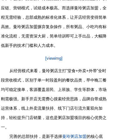
应链、营销模式，试错成本极高。而选择曼玲粥店加盟，全
程无需经验，总部成熟的标准化体系，让开店经营变得简单
高效。曼玲粥店加盟摒弃复杂操作，所有粥品、小吃均有标
准化流程，无需资深大厨，简单培训即可上手出品，大幅降
低新手的技术门槛和人力成本。
[viewimg]
从经营模式来看，曼玲粥店主打“堂食+外卖+外带”全时
段营收模式，区别于单一时段盈利的餐饮品类，早中晚三餐
均可稳定接单，客源覆盖居民、上班族、学生等群体，市场
刚需极强。新手开店无需费心摸索经营思路，品牌自带成熟
运营体系，线上外卖流量扶持、线下门店引流方案双向加
持，轻松提升门店销量，这也是粥店加盟项目的核心优势之
一。
完善的总部扶持，是新手选择
曼玲粥店加盟
的核心底