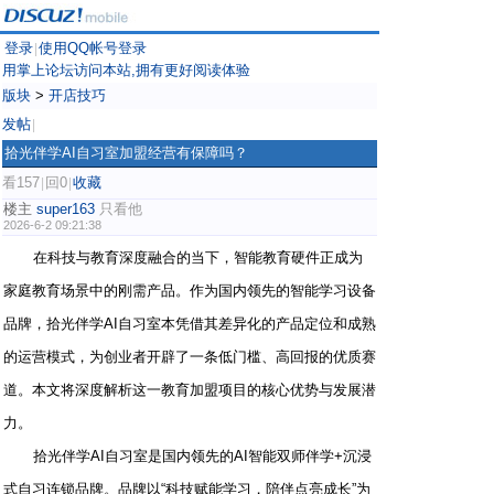
登录
使用QQ帐号登录
|
用掌上论坛访问本站,拥有更好阅读体验
版块
>
开店技巧
发帖
|
拾光伴学AI自习室加盟经营有保障吗？
看157
回0
收藏
|
|
楼主
super163
只看他
2026-6-2 09:21:38
在科技与教育深度融合的当下，智能教育硬件正成为
家庭教育场景中的刚需产品。作为国内领先的智能学习设备
品牌，拾光伴学AI自习室本凭借其差异化的产品定位和成熟
的运营模式，为创业者开辟了一条低门槛、高回报的优质赛
道。本文将深度解析这一教育加盟项目的核心优势与发展潜
力。
拾光伴学AI自习室是国内领先的AI智能双师伴学+沉浸
式自习连锁品牌。品牌以“科技赋能学习，陪伴点亮成长”为