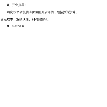
8、开业指导：
将向投资者提供有价值的开店评估，包括投资预算、
营运成本、业绩预估、利润回报等。
9、活动策划：
拾光伴学AI自习室总部专业人员对创业者店面进行精
确评估，提供宣传材料以及后续的开业活动筹办及活动指
导。
10、区域保护：
总部会严格控制加盟区域的门店数量，在规定区域内
不会发展第二家，确保每一位加盟店的利益。
除核心自习与智能辅导外，拾光伴学AI自习室提供学
习规划、习惯养成、心理疏导、升学指导等增值服务。专属
学习管家定制个性化方案，定期开展学习打卡、学霸分享、
励志讲座，营造积极向上的学习社区拾光伴学。总部提供选
址、装修、培训、运营、营销全链路扶持，标准化体系让门