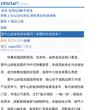
登录
使用QQ帐号登录
|
用掌上论坛访问本站,拥有更好阅读体验
版块
>
新品上线
发帖
|
楚牛山炒饭值得加盟吗？有哪些扶持政策？
精华
看291
回0
收藏
|
|
楼主
super163
只看他
2026-5-12 09:25:53
快餐加盟因刚需强、回本快，始终是创业热门赛道，
楚牛山炒饭加盟作为中式快餐新星，凭借高标准化与全链扶
持，成为快餐加盟的好选择，值得中小创业者重点考虑。
楚牛山炒饭加盟值得投资，核心在于成熟品牌力与强
产品竞争力。楚牛山炒饭深耕炒饭赛道多年，每月新增百家
门店，市场认可度高。主打“猛火现炒、一锅一份”，精选长
粒香米，搭配新鲜食材与秘制料包，米饭粒粒分明、锅气十
足，涵盖山椒牛肉、鱿鱼虾仁等多款爆款，适配南北口味，