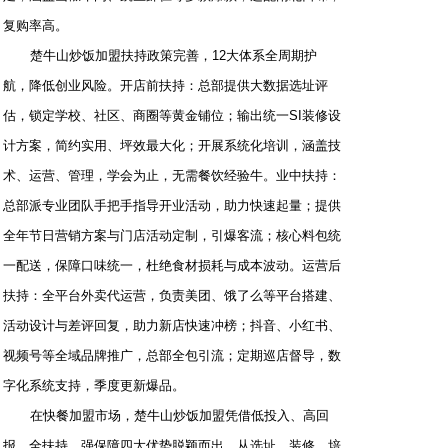
复购率高。
楚牛山炒饭加盟扶持政策完善，12大体系全周期护
航，降低创业风险。开店前扶持：总部提供大数据选址评
估，锁定学校、社区、商圈等黄金铺位；输出统一SI装修设
计方案，简约实用、坪效最大化；开展系统化培训，涵盖技
术、运营、管理，学会为止，无需餐饮经验牛。业中扶持：
总部派专业团队手把手指导开业活动，助力快速起量；提供
全年节日营销方案与门店活动定制，引爆客流；核心料包统
一配送，保障口味统一，杜绝食材损耗与成本波动。运营后
扶持：全平台外卖代运营，负责美团、饿了么等平台搭建、
活动设计与差评回复，助力新店快速冲榜；抖音、小红书、
视频号等全域品牌推广，总部全包引流；定期巡店督导，数
字化系统支持，季度更新爆品。
在快餐加盟市场，楚牛山炒饭加盟凭借低投入、高回
报、全扶持、强保障四大优势脱颖而出。从选址、装修、培