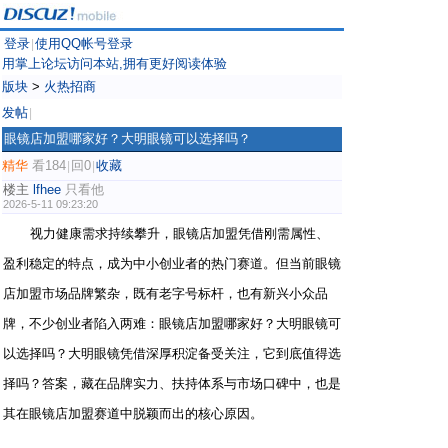
登录
使用QQ帐号登录
|
用掌上论坛访问本站,拥有更好阅读体验
版块
>
火热招商
发帖
|
眼镜店加盟哪家好？大明眼镜可以选择吗？
精华
看184
回0
收藏
|
|
楼主
lfhee
只看他
2026-5-11 09:23:20
视力健康需求持续攀升，眼镜店加盟凭借刚需属性、
盈利稳定的特点，成为中小创业者的热门赛道。但当前眼镜
店加盟市场品牌繁杂，既有老字号标杆，也有新兴小众品
牌，不少创业者陷入两难：眼镜店加盟哪家好？大明眼镜可
以选择吗？大明眼镜凭借深厚积淀备受关注，它到底值得选
择吗？答案，藏在品牌实力、扶持体系与市场口碑中，也是
其在眼镜店加盟赛道中脱颖而出的核心原因。