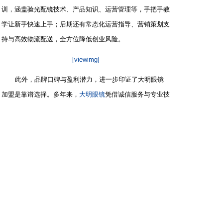
训，涵盖验光配镜技术、产品知识、运营管理等，手把手教
学让新手快速上手；后期还有常态化运营指导、营销策划支
持与高效物流配送，全方位降低创业风险。
[viewimg]
此外，品牌口碑与盈利潜力，进一步印证了大明眼镜
加盟是靠谱选择。多年来，
大明眼镜
凭借诚信服务与专业技
术积累了良好的市场口碑，无需加盟商额外投入大量资金宣
传，就能凭借品牌影响力吸引客源。同时，品牌实行严格的
区域保护政策，保障加盟商专属盈利空间，搭配合理的供货
价格优势，让加盟商在成本控制上占据主动，盈利更有保
障。
对于纠结“眼镜店加盟哪家好”的创业者来说，选择大明
眼镜加盟，既能依托成熟品牌快速切入市场，又能借助总部
护航稳步运营，轻松抢占视力健康产业的广阔红利，实现创