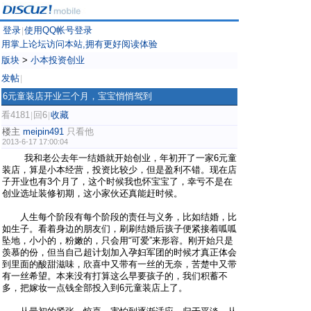
登录
使用QQ帐号登录
|
用掌上论坛访问本站,拥有更好阅读体验
版块
>
小本投资创业
发帖
|
6元童装店开业三个月，宝宝悄悄驾到
看4181
回6
收藏
|
|
楼主
meipin491
只看他
2013-6-17 17:00:04
我和老公去年一结婚就开始创业，年初开了一家6元童
装店，算是小本经营，投资比较少，但是盈利不错。现在店
子开业也有3个月了，这个时候我也怀宝宝了，幸亏不是在
创业选址装修初期，这小家伙还真能赶时候。
人生每个阶段有每个阶段的责任与义务，比如结婚，比
如生子。看着身边的朋友们，刷刷结婚后孩子便紧接着呱呱
坠地，小小的，粉嫩的，只会用“可爱”来形容。刚开始只是
羡慕的份，但当自己超计划加入孕妇军团的时候才真正体会
到里面的酸甜滋味，欣喜中又带有一丝的无奈，苦楚中又带
有一丝希望。本来没有打算这么早要孩子的，我们积蓄不
多，把嫁妆一点钱全部投入到6元童装店上了。