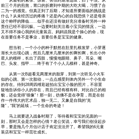
从最初的紧张、惊喜、害怕到逐渐适应，归于平淡。从
前三个月的煎熬，胃口的折磨到中期的大吃大喝，习惯了合
二为一的感觉。但真正到了后期，才知道所要面临的挑战是
什么？从未经历过的疼痛？还是内心的自我恐惧？还是母亲
这个称呼的降临……似乎在还没有做好充分准备时另外一种
责任已经不容闪躲。一边要时刻关注着小宝贝的情况，一边
又不得不操心我的6元童装店。妈妈说我是个操心的命，现
在首要任务不是事业，首要任务是宝宝的健康。
想当初，一个小小的种子默然在肚里扎根发芽，小芽逐
渐长大出现心跳，然后几厘米几厘米的长啊长啊，长出小外
星人的模样，长出了四肢，慢慢地眼睛、鼻子、耳朵、嘴
巴、头发、指甲……终于有了个小人儿模样，甚是神奇。
从第一次B超看见两厘米的胎芽，到第一次听见小火车
似的心跳、第一次胎动，一点点感受到体内另外一个小生命
的存在。待到28周四维彩超拍出宝宝小脸的照片，不容置
疑地告诉你小人的存在，而且已经有模有样。对比自己的相
貌，还会觉得“很像”！那一刻，彷佛不是在孕育，而是在创
作一件伟大的艺术品，独一无二。又象是自我的“克
隆”，“我”的延续，一个生命的奇迹！
马上就要进入战备时期了，等待着和宝宝的见面的一
刻，那时又会是怎样的心情？老公笑说，幸亏我们创业起步
早，要是拖几个月估计店子肯定没法开了。希望我的6元童
装店和宝宝一样茁壮成长。