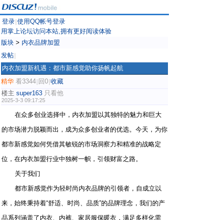
登录
使用QQ帐号登录
|
用掌上论坛访问本站,拥有更好阅读体验
版块
>
内衣品牌加盟
发帖
|
内衣加盟新机遇：都市新感觉助你扬帆起航
精华
看3344
回0
收藏
|
|
楼主
super163
只看他
2025-3-3 09:17:25
在众多创业选择中，内衣加盟以其独特的魅力和巨大
的市场潜力脱颖而出，成为众多创业者的优选。今天，为你
都市新感觉如何凭借其敏锐的市场洞察力和精准的战略定
位，在内衣加盟行业中独树一帜，引领财富之路。
关于我们
都市新感觉作为轻时尚内衣品牌的引领者，自成立以
来，始终秉持着“舒适、时尚、品质”的品牌理念，我们的产
品系列涵盖了内衣、内裤、家居服保暖衣，满足多样化需