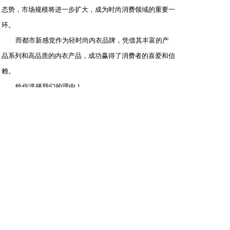
态势，市场规模将进一步扩大，成为时尚消费领域的重要一
环。
而都市新感觉作为轻时尚内衣品牌，凭借其丰富的产
品系列和高品质的内衣产品，成功赢得了消费者的喜爱和信
赖。
给你选择我们的理由！
市场前景广阔：内衣市场规模超千亿，且持续增长，
都市新感觉
精准把握市场脉搏，以轻时尚定位抢占先机！
品牌实力雄厚：线下门店超4000+，强大的品牌影响力
和成熟的运营体系，助你轻松开店，快速盈利！
产品优势明显：专注研发，紧跟潮流，打造高品质、
高颜值、高舒适度的内衣产品，满足消费者多元化需求！
加盟支持全面：从店铺选址、装修设计到运营培训、
营销推广，总部全程扶持，手把手教你开店，创业无忧！
一路商机网创业论坛