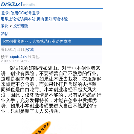
登录
使用QQ帐号登录
|
用掌上论坛访问本站,拥有更好阅读体验
版块
>
投资理财
发帖
|
小本创业者创业，选择熟悉行业助你成功
看10917
回11
收藏
|
|
楼主
xiputu475
只看他
2013-5-17 19:47:12
俗话说的好隔行如隔山。对于
小本创业者
来
讲，创业有风险，不要经营自己不熟悉的行业。
道理是很简单的，如果让木匠去裁衣，衣服穿起
来肯定不会合身，而如果让打乒乓球的去摔跤，
同样也是白白吃亏。小本创业者经不起大风大
浪，因此，仅凭激情是不够的，只有从熟悉的行
业入手，充分发挥特长，才能在创业中发挥优
势。如果小本创业者硬要进入自己不熟悉的行
业，只能是赔了夫人又折兵。