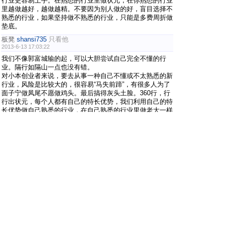
行业更容易上手。在熟悉的行业里做状元，在你熟悉的行业
里越做越好，越做越精。不要因为别人做的好，盲目选择不
熟悉的行业，如果坚持做不熟悉的行业，只能是多费周折做
垫底。
板凳
shansi735
只看他
2013-6-13 17:03:22
我们不像郭富城输的起，可以大胆尝试自己完全不懂的行
业。隔行如隔山一点也没有错。
对小本创业者来说，要去从事一种自己不懂或不太熟悉的新
行业，风险是比较大的，很容易“马失前蹄”，有很多人为了
面子宁做凤尾不愿做鸡头。最后搞得灰头土脸。360行，行
行出状元，每个人都有自己的特长优势，我们利用自己的特
长优势做自己熟悉的行业，在自己熟悉的行业里做老大一样
能成功。
地板
爱上猫咪
只看他
2013-6-14 21:06:20
楼主蛮有见解的，狗看门、牛犁田，你让牛看门、狗犁田试
试？选择自己相匹配的项目创业当然容易成功一点，创业者
的经验也是成功的重大因素之一，我创业是联系过不少企业
加盟总部，对方最常问的问题就是：“你想在哪个地区加盟
我们？你有这个行业相关经验吗？”可见经验的重要性。
#
5
binhun
只看他
2013-6-14 21:22:13
爱上猫咪 发表于 2013-6-14 21:06
[viewimg]