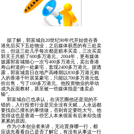
据了解，郭富城自20世纪90年代开始曾在香
港先后买下五处物业，之后媒体获悉的有三处卖
出，但这三处几乎每次都是赔本买卖，三次买卖
郭天王共赔了600多万港元。2004年，更有媒体
披露郭富城狠心一次亏400多万港元，卖出香港
寿山村道的一处豪宅，套现2400多万港元。据透
露，郭富城昔日在地产高峰期以830多万港元购
入的香港千叶居某豪宅，只能以700多万港元低
价出售，亏了100多万港元。他投资物业的举动
成为反面教材，甚至被一些媒体指是“逢卖必
输”。
郭富城自己也承认，在演艺圈他还是混的不
错的，入行投资行业是完全没有天赋，人永远都
要找自己擅长的事情做，否则肯定要吃大亏。他
觉得这也是香港一些艺人本来很富有后来却负债
累累的原因。
作为小本创业者来讲，无论置身哪一行，都
应该先看看自己是否了解它，有没有从事这一行