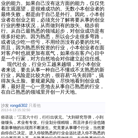
业的能力。如果自己没有这方面的能力，仅仅凭
着主观愿望，是很难成功的。无数小本创业者的
最终失败，都是由于自己是外行。因此，小本创
业者在创业之前，必须充分了解将要从事的创业
行业的整体状况，从而做到有的放矢、稳步前
行。从自己最熟悉的领域起步，对创业成功是有
很多好处的。因为熟悉，所以会少走很多弯路，
或者说少吃一些亏，不用经历没有必要的坎坷。
而且，因为熟悉所投资的行业，小本创业者在面
对客户时也就更加有底气，如果你在客户心目中
是一个行家，对方自然地会对你建立起信任感。
现代社会，行业分工越来越细，对小本创业
者来说，要去从事一种自己不懂或不太熟悉的新
行业，风险是比较大的，很容易“马失前蹄”，搞
得灰头土脸。要规避风险，尽快地看到创业成
果，最好是一心一意地去从事自己熟悉的行业，
在自己熟悉的领域里开创一片天地。
沙发
rongdi302
只看他
2013-6-13 15:32:50
俗语说：“三百六十行，行行出状元。”大到研究导弹，小到
做馒头，术业有专攻。行业划分很精细，而且许多行业也随
着新事物的出现而不断派生。究竟要从事哪个行业，当然要
由你自己决定。进入你较熟悉的行业会远比进入你不熟悉的