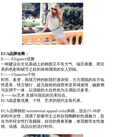
ECA品牌诠释：
E——Elegance优雅
一种建议在文化基础上的精致又不失大气、端庄典雅、用完
美的色彩和细节之处的装饰增添的女人韵味。
C——Character个性
时尚，多变，风情万种的欧陆烂漫浓情，大方洒脱的东方知
性柔美，特立独行，超凡脱俗的波西米亚异域迷情，融新潮
与实用于一体，以清丽的大自然色为主调款式多变。
A——Art艺术
灵感与现实的完美结合。
ECA就是集优雅、个性、艺术的现代女装代表。
ECA 品牌独创 sentimental appeal color风格，适合25-38岁
的时尚女性，强调了新奢华主义和自我陶醉的性感魅力，旨
在为年轻女性打造靓丽、自信的青春形象，体现都市女性激
情、动感、高品位的
流行时尚。