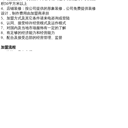
积50平方米以上
4、店铺装修：按公司提供的形象装修，公司免费提供装修
设计，制作费用由加盟商承担
5、加盟方式及其它条件请来电咨询或登陆
6、认同、接受特许经营模式及运作模式
7、对国内及当地市场服饰有一定的了解
8、有足够的经济能力和经营能力
9、配合及接受总部的经营管理、监督
加盟流程
1、咨询、意向交流
2、提供卖场地理位置、店面图片
3、填写加盟申请表
4、签定意向合同、公司派员考察、综合评估（如有不符合
要求，则另行协商处理）
5、签定经销合同、交纳保证金
6、公司提供统一装修效果图、店面形象图
7、公司协助策划、培训、订货、宣传资料等开业筹备
8、正式开业
沙发
guojj
只看他
2013-5-11 23:17:06
看起来是个不错的加盟品牌。现在加盟的品牌太多了，其实
质量都是差不多，拼的就是款式
板凳
anmaol285
只看他
2013-5-13 09:54:03