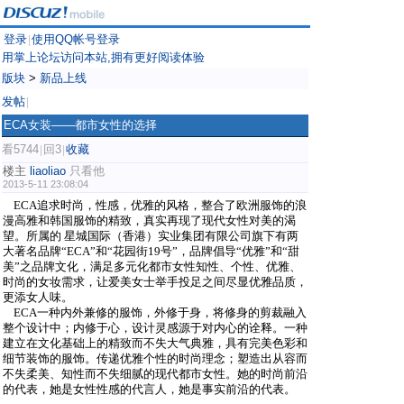
登录
使用QQ帐号登录
|
用掌上论坛访问本站,拥有更好阅读体验
版块
>
新品上线
发帖
|
ECA女装——都市女性的选择
看5744
回3
收藏
|
|
楼主
liaoliao
只看他
2013-5-11 23:08:04
ECA追求时尚，性感，优雅的风格，整合了欧洲服饰的浪
漫高雅和韩国服饰的精致，真实再现了现代女性对美的渴
望。所属的 星城国际（香港）实业集团有限公司旗下有两
大著名品牌“ECA”和“花园街
19号”，品牌倡导“优雅”和“甜
美”之品牌文化，满足多元化都市女性知性、个性、优雅、
时尚的女妆需求，让爱美女士举手投足之间尽显优雅品质，
更添女人味。
ECA一种内外兼修的服饰，外修于身，将修身的剪裁融入
整个设计中；内修于心，设计灵感源于对内心的诠释。一种
建立在文化基础上的精致而不失大气典雅，具有完美色彩和
细节装饰的服饰。传递优雅
个性的时尚理念；塑造出从容而
不失柔美、知性而不失细腻的现代都市女性。她的时尚前沿
的代表，她是女性性感的代言人，她是事实前沿的代表。