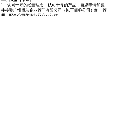
1、认同千寻的经营理念，认可千寻的产品，自愿申请加盟
并接受广州般若企业管理有限公司（以下简称公司）统一管
理，配合公司的市场及商业运作；
2、具有意向经营千寻产品的合法经营场所；
3、通过公司审查并与公司签署《加盟合同》；
4、单店缴纳加盟金1万元；
5、缴纳保证金5000元（首次合作缴纳，此保证金在解除合
同3个月后无违规的情况下予以无息返还）；
6、按合同规定向公司支付货款、品牌使用费和其他费用；
7、首次进货金额（简称“首配”）不低于标准配货的指定金
额；
8、凡有意向加盟者，在缴纳意向加盟金并选到合适店铺位
置时才能正式签订加盟合同。
9、意向加盟金标准为人民币2000元；意向金在加盟商签订
加盟合同时，意向加盟金可抵为部分正式加盟金或货款；
10、缴纳意向加盟金后三个月内没有选到合适店铺位置，
经申请同意后一个月后公司退还意向加盟金；
千寻发饰加盟合作联系方式：
公司地址：广州市珠江新城天广场聚拢阁3105室
业务联系人：黄子翰
电话号码：020-38217527/33610619
传真：020-38250911-605
千寻饰品加盟网站：
http://www.1637.com/qianxun/
E-MAIL：jm@qianxun.com.cn