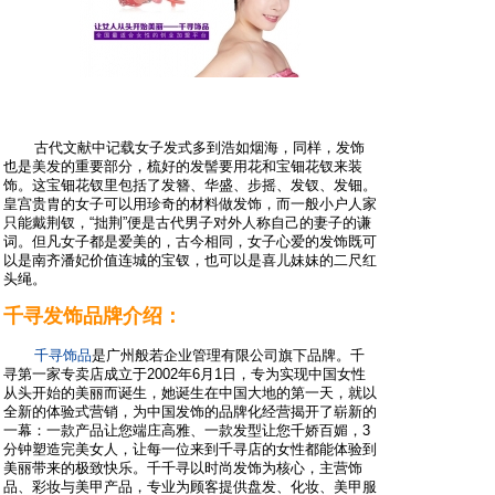
古代文献中记载女子发式多到浩如烟海，同样，发饰
也是美发的重要部分，梳好的发髻要用花和宝钿花钗来装
饰。这宝钿花钗里包括了发簪、华盛、步摇、发钗、发钿。
皇宫贵胄的女子可以用珍奇的材料做发饰，而一般小户人家
只能戴荆钗，“拙荆”便是古代男子对外人称自己的妻子的谦
词。但凡女子都是爱美的，古今相同，女子心爱的发饰既可
以是南齐潘妃价值连城的宝钗，也可以是喜儿妹妹的二尺红
头绳。
千寻发饰品牌介绍：
千寻饰品
是广州般若企业管理有限公司旗下品牌。千
寻第一家专卖店成立于2002年6月1日，专为实现中国女性
从头开始的美丽而诞生，她诞生在中国大地的第一天，就以
全新的体验式营销，为中国发饰的品牌化经营揭开了崭新的
一幕：一款产品让您端庄高雅、一款发型让您千娇百媚，3
分钟塑造完美女人，让每一位来到千寻店的女性都能体验到
美丽带来的极致快乐。千千寻以时尚发饰为核心，主营饰
品、彩妆与美甲产品，专业为顾客提供盘发、化妆、美甲服