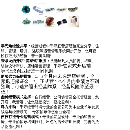
零死角经验共享：
经营过程中千寻直营店经验完全分享，促
销、管理、塔训、 述职等运营管理系统同步开放，您可轻
松获取成功经验！营一帆风顺
!
壹条龙的开店
“
管家式
”
服务：
从选址到人员招聘、培训、
管家式开店補
装修设计审核、店铺运营管理，千寻
“
导
让您创业经营一帆风顺！
”
、
个月内未选定店铺者，全
两项强力保护措施：
1
3
额退还保证金；
、正式营 业
个月内业绩达不到
2
3
预期，可选择退出经营阼系，经营风险降至最
低！
叁种经营模式选择：
自行经营、公司协管及全托管经营，您
开店，我营运，让您轻松投资，轻松盈利！
肆
方来助：
千寻经营聘请专业的企管公司为本企业长年发展
战略与经营顾问， 专家辅导伴您创业全程！
伍技打造专业运营模式：
专业的发型设计、专业的销售技
能、专业的辅导培训技能、出色的店长培训技能、完善的货
品物流机制！