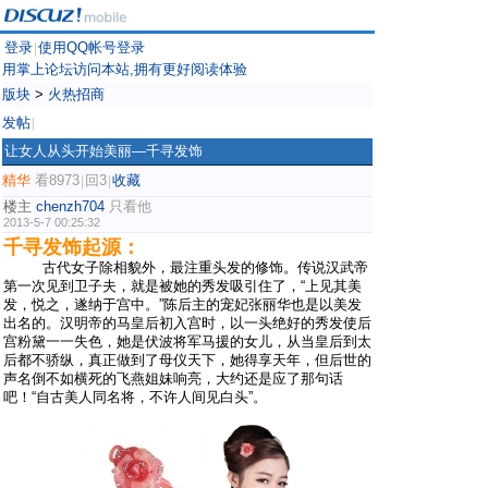
登录
使用QQ帐号登录
|
用掌上论坛访问本站,拥有更好阅读体验
版块
>
火热招商
发帖
|
让女人从头开始美丽—千寻发饰
精华
看8973
回3
收藏
|
|
楼主
chenzh704
只看他
2013-5-7 00:25:32
千寻发饰起源：
古代女子除相貌外，最注重头发的修饰。传说汉武帝
第一次见到卫子夫，就是被她的秀发吸引住了，“上见其美
发，悦之，遂纳于宫中。”陈后主的宠妃张丽华也是以美发
出名的。汉明帝的马皇后初入宫时，以一头绝好的秀发使后
宫粉黛一一失色，她是伏波将军马援的女儿，从当皇后到太
后都不骄纵，真正做到了母仪天下，她得享天年，但后世的
声名倒不如横死的飞燕姐妹响亮，大约还是应了那句话
吧！“自古美人同名将，不许人间见白头”。